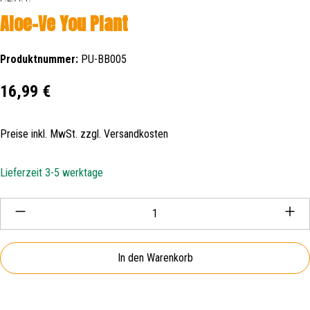
Aloe-Ve You Plant
Produktnummer:
PU-BB005
Regulärer Preis:
16,99 €
Preise inkl. MwSt. zzgl. Versandkosten
Lieferzeit 3-5 werktage
Produkt Anzahl: Gib den gewünschten Wert ein oder be
In den Warenkorb