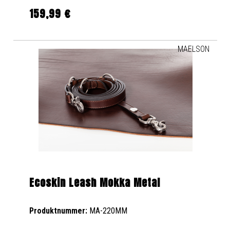
159,99 €
Regulärer Preis:
MAELSON
Ecoskin Leash Mokka Metal
Produktnummer:
MA-220MM