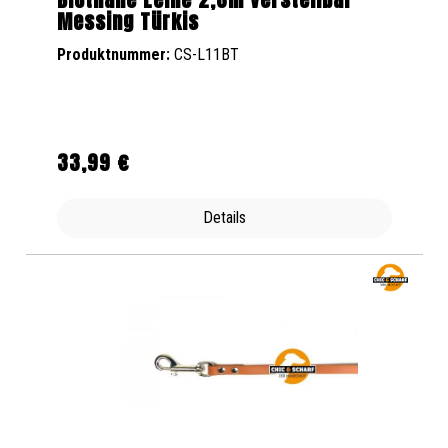
Messing Türkis
Produktnummer:
CS-L11BT
33,99 €
Regulärer Preis:
Details