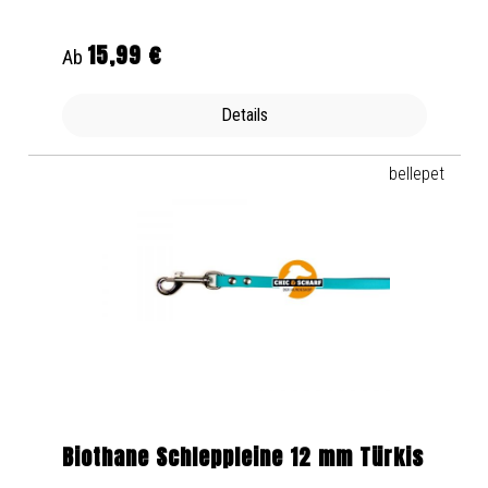
15,99 €
Regulärer Preis:
Ab
Details
bellepet
Biothane Schleppleine 12 mm Türkis