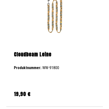
Cloudbeam Leine
Produktnummer:
WW-91800
19,90 €
Regulärer Preis: