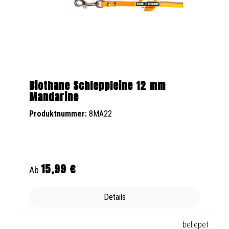
Biothane Schleppleine 12 mm
Mandarine
Produktnummer:
8MA22
15,99 €
Regulärer Preis:
Ab
Details
bellepet