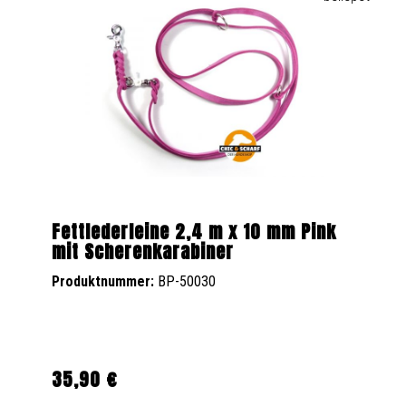
Fettlederleine 2,4 m x 10 mm Pink
mit Scherenkarabiner
Produktnummer:
BP-50030
35,90 €
Regulärer Preis: