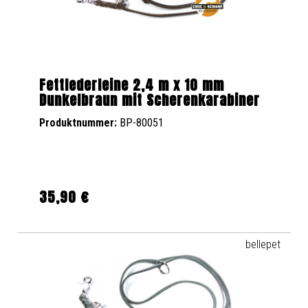
Fettlederleine 2,4 m x 10 mm
Dunkelbraun mit Scherenkarabiner
Produktnummer:
BP-80051
35,90 €
Regulärer Preis:
bellepet