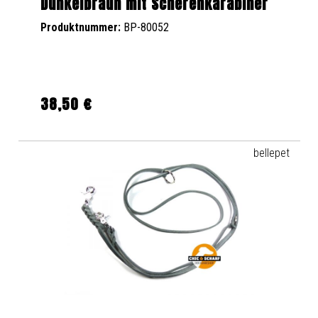
Dunkelbraun mit Scherenkarabiner
Produktnummer:
BP-80052
38,50 €
Regulärer Preis:
bellepet