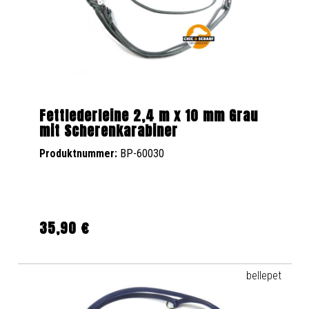
Fettlederleine 2,4 m x 10 mm Grau
mit Scherenkarabiner
Produktnummer:
BP-60030
35,90 €
Regulärer Preis:
bellepet