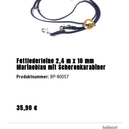
Fettlederleine 2,4 m x 10 mm
Marineblau mit Scherenkarabiner
Produktnummer:
BP-80057
35,90 €
Regulärer Preis:
bellepet