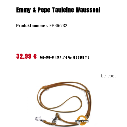
Emmy & Pepe Tauleine Waussoni
Produktnummer:
EP-36232
32,99 €
Regulärer Preis:
Verkaufspreis:
52,99 €
(37.74% gespart)
bellepet