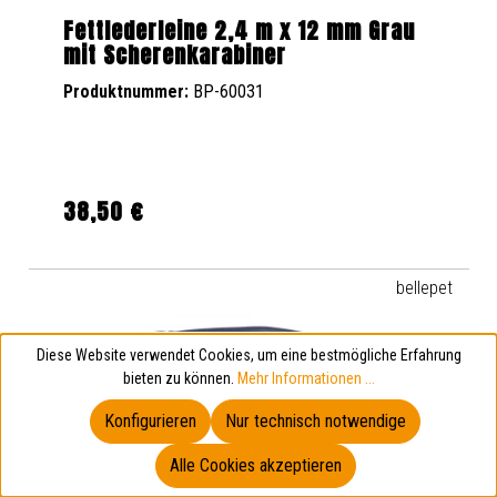
Fettlederleine 2,4 m x 12 mm Grau
mit Scherenkarabiner
Produktnummer:
BP-60031
38,50 €
Regulärer Preis:
bellepet
Diese Website verwendet Cookies, um eine bestmögliche Erfahrung
bieten zu können.
Mehr Informationen ...
Konfigurieren
Nur technisch notwendige
Alle Cookies akzeptieren