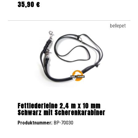
35,90 €
Regulärer Preis:
bellepet
Fettlederleine 2,4 m x 10 mm
Schwarz mit Scherenkarabiner
Produktnummer:
BP-70030