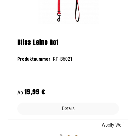
Bliss Leine Rot
Produktnummer:
RP-B6021
19,99 €
Regulärer Preis:
Ab
Details
Woolly Wolf