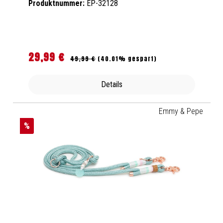
Produktnummer:
EP-32128
29,99 €
Regulärer Preis:
Verkaufspreis:
49,99 €
(40.01% gespart)
Details
Emmy & Pepe
%