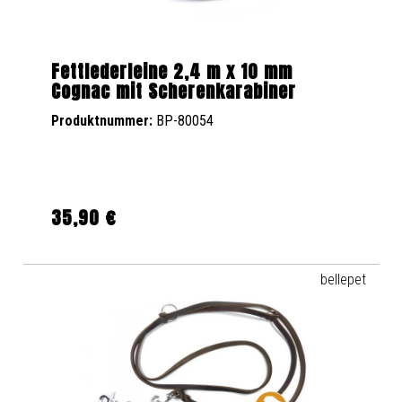
Fettlederleine 2,4 m x 10 mm
Cognac mit Scherenkarabiner
Produktnummer:
BP-80054
35,90 €
Regulärer Preis:
bellepet