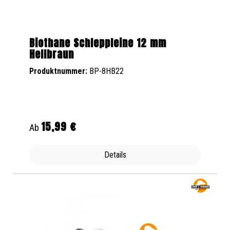
Biothane Schleppleine 12 mm
Hellbraun
Produktnummer:
BP-8HB22
15,99 €
Regulärer Preis:
Ab
Details