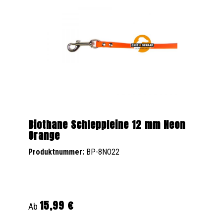
Biothane Schleppleine 12 mm Neon
Orange
Produktnummer:
BP-8NO22
15,99 €
Regulärer Preis:
Ab