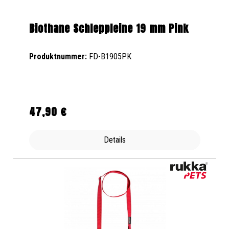
Biothane Schleppleine 19 mm Pink
Produktnummer:
FD-B1905PK
47,90 €
Regulärer Preis:
Details