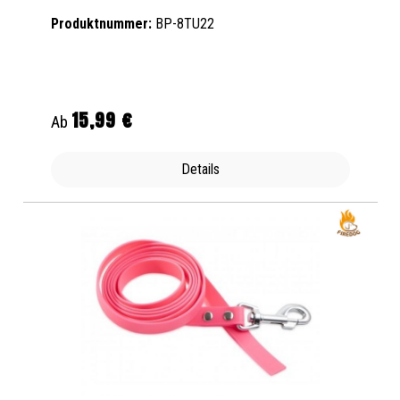
Produktnummer:
BP-8TU22
15,99 €
Regulärer Preis:
Ab
Details