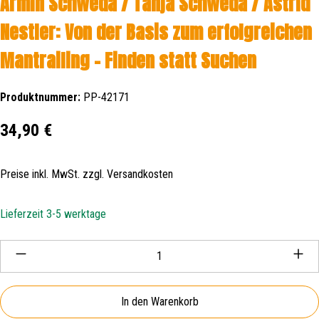
Armin Schweda / Tanja Schweda / Astrid
Nestler: Von der Basis zum erfolgreichen
Mantrailing - Finden statt Suchen
Produktnummer:
PP-42171
Regulärer Preis:
34,90 €
Preise inkl. MwSt. zzgl. Versandkosten
Lieferzeit 3-5 werktage
Produkt Anzahl: Gib den gewünschten Wert ein oder be
In den Warenkorb