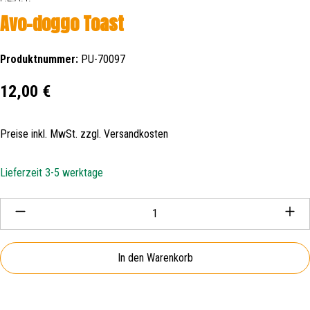
Avo-doggo Toast
Produktnummer:
PU-70097
Regulärer Preis:
12,00 €
Preise inkl. MwSt. zzgl. Versandkosten
Lieferzeit 3-5 werktage
Produkt Anzahl: Gib den gewünschten Wert ein oder be
In den Warenkorb