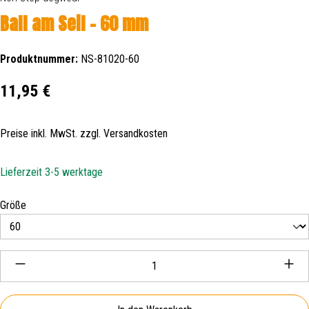
Ball am Seil - 60 mm
Produktnummer:
NS-81020-60
Regulärer Preis:
11,95 €
Preise inkl. MwSt. zzgl. Versandkosten
Lieferzeit 3-5 werktage
auswählen
Größe
Produkt Anzahl: Gib den gewünschten Wert ein oder be