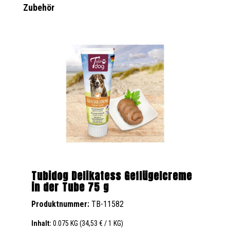
Produktgalerie überspringen
Zubehör
Tubidog Delikatess Geflügelcreme
in der Tube 75 g
Produktnummer:
TB-11582
Inhalt:
0.075 KG
(34,53 € / 1 KG)