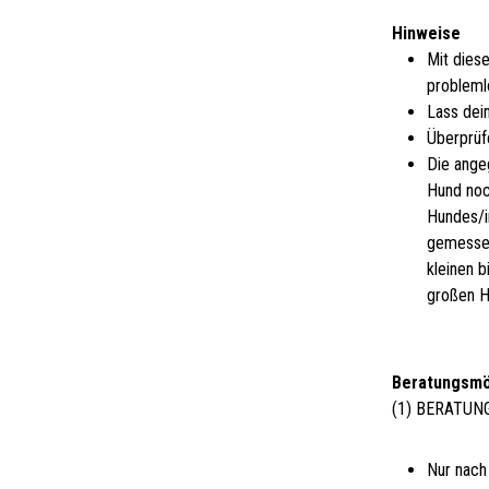
Hinweise
Mit dies
probleml
Lass dei
Überprüf
Die ange
Hund noc
Hundes/i
gemessen
kleinen 
großen H
Beratungsmö
(1) BERATUN
Nur nach