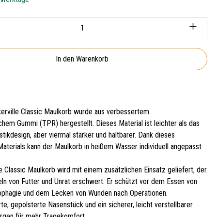
Anzahl: Gib den gewünschten Wert ein oder ben
In den Warenkorb
erville Classic Maulkorb wurde aus verbessertem
chem Gummi (TPR) hergestellt. Dieses Material ist leichter als das
stikdesign, aber viermal stärker und haltbarer. Dank dieses
Materials kann der Maulkorb in heißem Wasser individuell angepasst
e Classic Maulkorb wird mit einem zusätzlichen Einsatz geliefert, der
n von Futter und Unrat erschwert. Er schützt vor dem Essen von
ophagie und dem Lecken von Wunden nach Operationen.
e, gepolsterte Nasenstück und ein sicherer, leicht verstellbarer
rgen für mehr Tragekomfort.