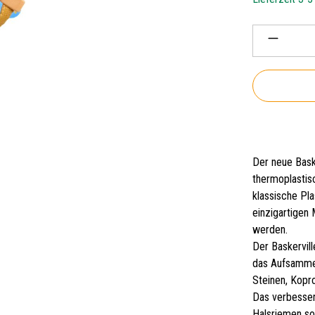
Produkt 
Der neue Bask
thermoplastis
klassische Pla
einzigartigen 
werden.
Der Baskervill
das Aufsammel
Steinen, Kopr
Das verbessert
Halsriemen so