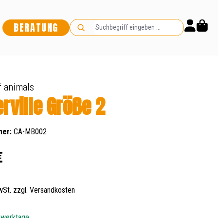
BERATUNG
 animals
rville Größe 2
mer:
CA-MB002
s:
€
MwSt. zzgl. Versandkosten
5 werktage