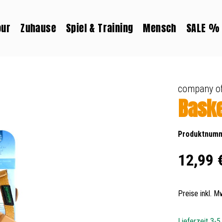
our
Zuhause
Spiel & Training
Mensch
SALE %
company of
Baske
Produktnum
Regulärer Prei
12,99 
Preise inkl. 
Lieferzeit 3-