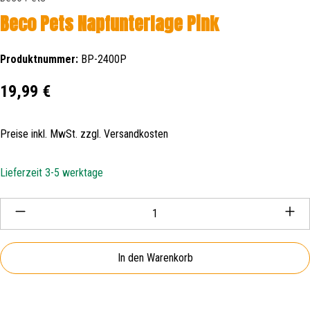
Beco Pets Napfunterlage Pink
Produktnummer:
BP-2400P
Regulärer Preis:
19,99 €
Preise inkl. MwSt. zzgl. Versandkosten
Lieferzeit 3-5 werktage
Produkt Anzahl: Gib den gewünschten Wert ein oder be
In den Warenkorb