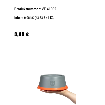
Produktnummer:
VE-41002
Inhalt:
0.08 KG
(43,63 € / 1 KG)
3,49 €
Regulärer Preis: