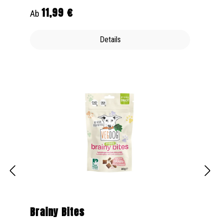
11,99 €
Regulärer Preis:
Ab
Details
Brainy Bites