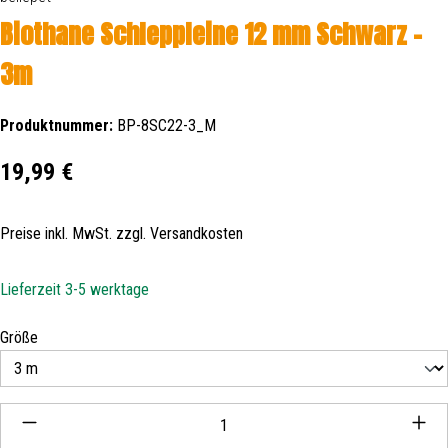
Biothane Schleppleine 12 mm Schwarz -
3m
Produktnummer:
BP-8SC22-3_M
Regulärer Preis:
19,99 €
Preise inkl. MwSt. zzgl. Versandkosten
Lieferzeit 3-5 werktage
auswählen
Größe
Produkt Anzahl: Gib den gewünschten Wert ein oder be