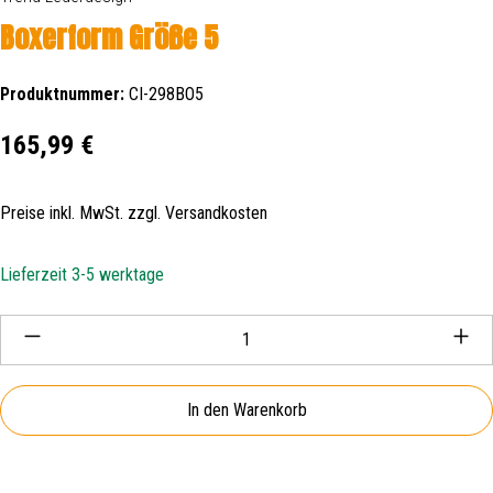
Boxerform Größe 5
Produktnummer:
CI-298BO5
Regulärer Preis:
165,99 €
Preise inkl. MwSt. zzgl. Versandkosten
Lieferzeit 3-5 werktage
Produkt Anzahl: Gib den gewünschten Wert ein oder be
In den Warenkorb