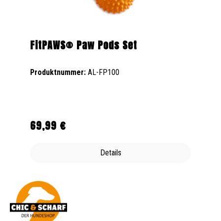
FitPAWS® Paw Pods Set
Produktnummer:
AL-FP100
69,99 €
Regulärer Preis:
Details