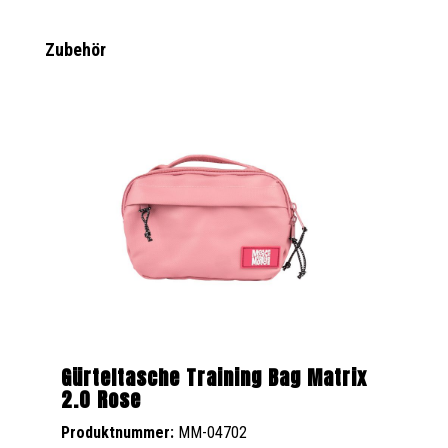
Produktgalerie überspringen
Zubehör
Gürteltasche Training Bag Matrix
2.0 Rose
Produktnummer:
MM-04702