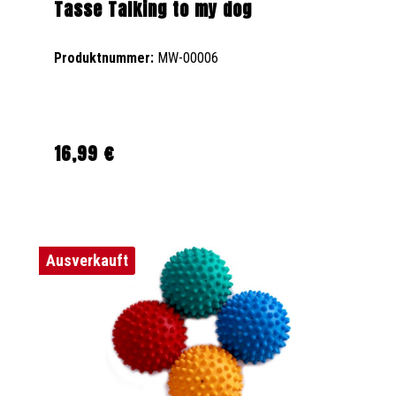
Tasse Talking to my dog
Produktnummer:
MW-00006
16,99 €
Regulärer Preis:
Ausverkauft