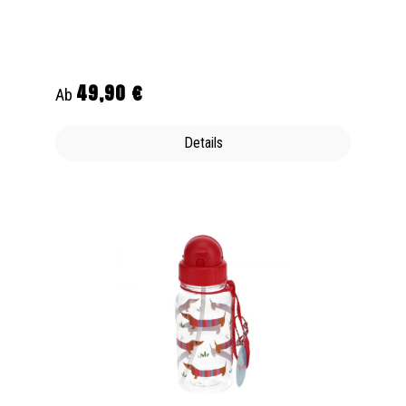
49,90 €
Regulärer Preis:
Ab
Details