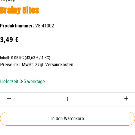
Brainy Bites
Produktnummer:
VE-41002
Regulärer Preis:
3,49 €
Inhalt:
0.08 KG
(43,63 € / 1 KG)
Preise inkl. MwSt. zzgl. Versandkosten
Lieferzeit 3-5 werktage
Produkt Anzahl: Gib den gewünschten Wert ein oder be
In den Warenkorb