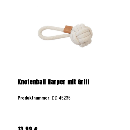
Knotenball Harper mit Griff
Produktnummer:
DD-45235
13,99 €
Regulärer Preis: