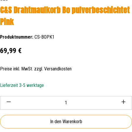
C&S Drahtmaulkorb Bo pulverbeschichtet
Pink
Produktnummer:
CS-BOPK1
Regulärer Preis:
69,99 €
Preise inkl. MwSt. zzgl. Versandkosten
Lieferzeit 3-5 werktage
Produkt Anzahl: Gib den gewünschten Wert ein oder be
In den Warenkorb