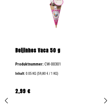
Beijinhos Vaca 50 g
Produktnummer:
CW-00301
Inhalt:
0.05 KG
(59,80 € / 1 KG)
2,99 €
Regulärer Preis: