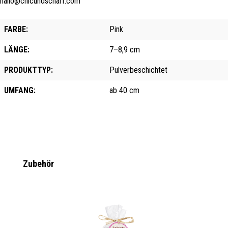
hallo@chicundscharf.com
FARBE:
Pink
LÄNGE:
7–8,9 cm
PRODUKTTYP:
Pulverbeschichtet
UMFANG:
ab 40 cm
Produktgalerie überspringen
Zubehör