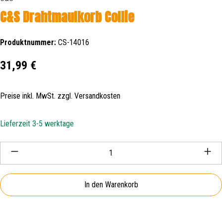
C&S Drahtmaulkorb Collie
Produktnummer:
CS-14016
Regulärer Preis:
31,99 €
Preise inkl. MwSt. zzgl. Versandkosten
Lieferzeit 3-5 werktage
Produkt Anzahl: Gib den gewünschten Wert ein oder be
In den Warenkorb