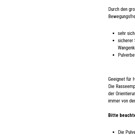
Durch den gro
Bewegungsfrei
sehr sic
sicherer 
Wangenkn
Pulverbe
Geeignet für 
Die Rasseempf
der Orientier
immer von den
Bitte beacht
Die Pulv