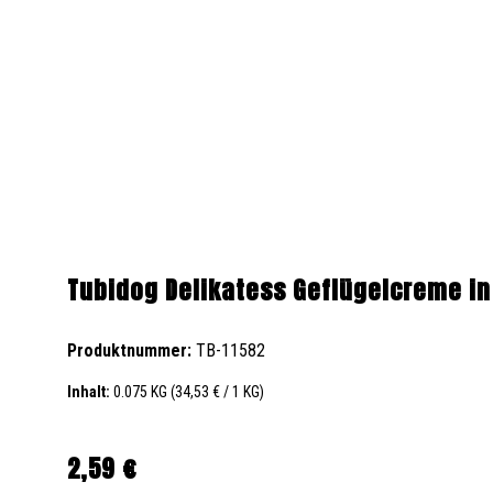
Tubidog Delikatess Geflügelcreme in
Produktnummer:
TB-11582
Inhalt:
0.075 KG
(34,53 € / 1 KG)
2,59 €
Regulärer Preis: