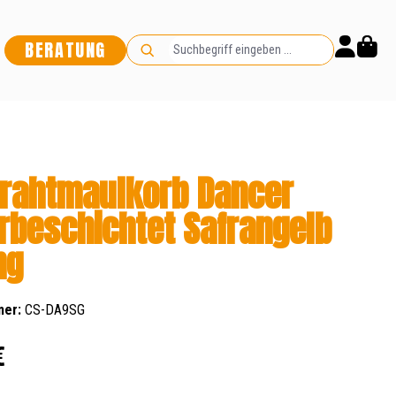
BERATUNG
rahtmaulkorb Dancer
rbeschichtet Safrangelb
ng
mer:
CS-DA9SG
s:
€