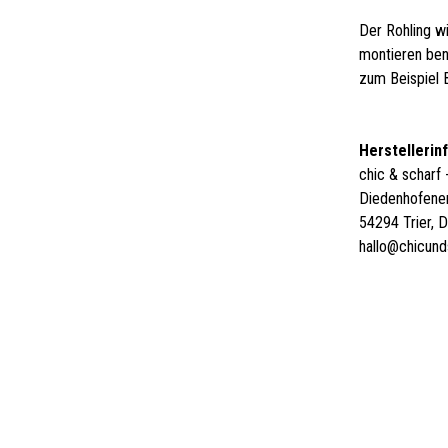
Der Rohling w
montieren ben
zum Beispiel 
Herstellerin
chic & scharf
Diedenhofener
54294 Trier, 
hallo@chicun