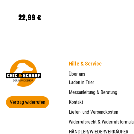
22,99 €
Regulärer Preis:
Hilfe & Service
Über uns
Laden in Trier
Messanleitung & Beratung
Vertrag widerrufen
Kontakt
Liefer- und Versandkosten
Widerrufsrecht & Widerrufsformula
HÄNDLER/WIEDERVERKÄUFER