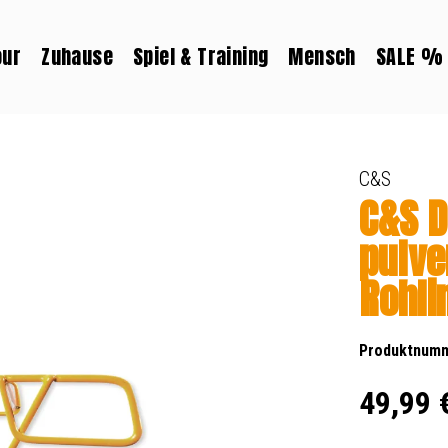
our
Zuhause
Spiel & Training
Mensch
SALE %
C&S
C&S D
pulve
Rohli
Produktnum
Regulärer Prei
49,99 