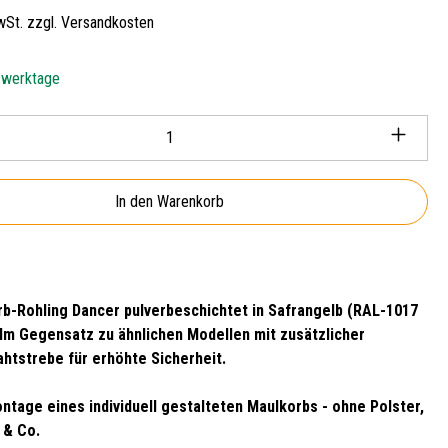
MwSt. zzgl. Versandkosten
5 werktage
Anzahl: Gib den gewünschten Wert ein oder ben
In den Warenkorb
b-Rohling Dancer pulverbeschichtet in
Safrangelb (RAL-1017
 Im Gegensatz zu ähnlichen Modellen mit zusätzlicher
rahtstrebe für erhöhte Sicherheit.
ntage eines individuell gestalteten Maulkorbs - ohne Polster,
 & Co.