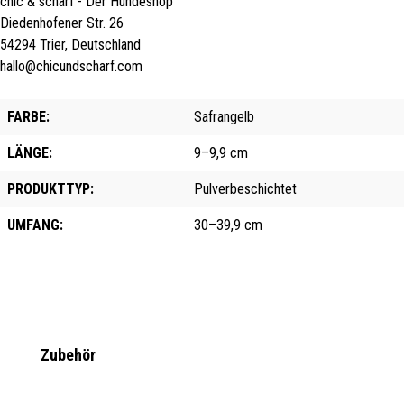
chic & scharf - Der Hundeshop
Diedenhofener Str. 26
54294 Trier, Deutschland
hallo@chicundscharf.com
FARBE:
Safrangelb
LÄNGE:
9–9,9 cm
PRODUKTTYP:
Pulverbeschichtet
UMFANG:
30–39,9 cm
Produktgalerie überspringen
Zubehör