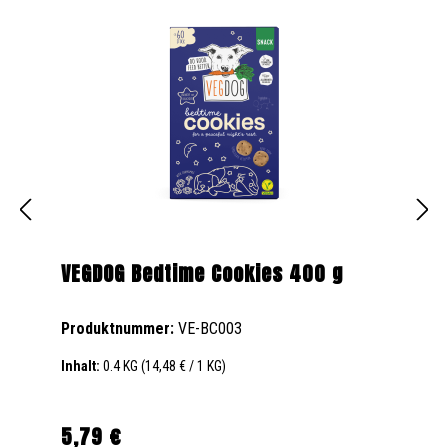
VEGDOG Bedtime Cookies 400 g
Produktnummer:
VE-BC003
Inhalt:
0.4 KG
(14,48 € / 1 KG)
5,79 €
Regulärer Preis: