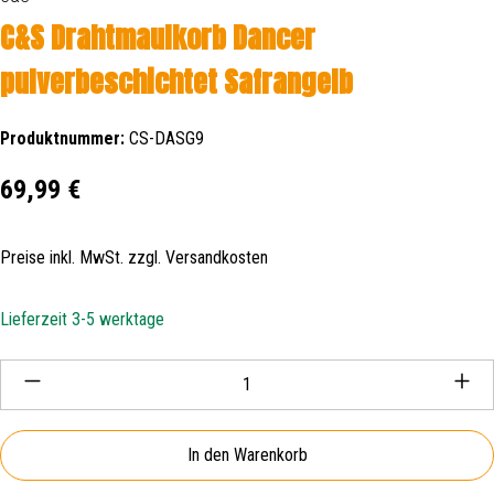
C&S Drahtmaulkorb Dancer
pulverbeschichtet Safrangelb
Produktnummer:
CS-DASG9
Regulärer Preis:
69,99 €
Preise inkl. MwSt. zzgl. Versandkosten
Lieferzeit 3-5 werktage
Produkt Anzahl: Gib den gewünschten Wert ein oder be
In den Warenkorb