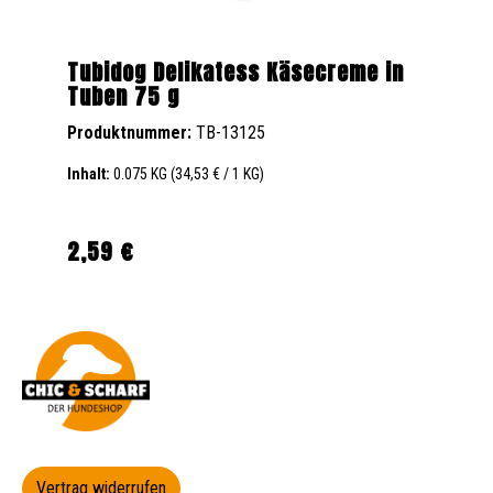
Tubidog Delikatess Käsecreme in
Tuben 75 g
Produktnummer:
TB-13125
Inhalt:
0.075 KG
(34,53 € / 1 KG)
2,59 €
Regulärer Preis:
Vertrag widerrufen