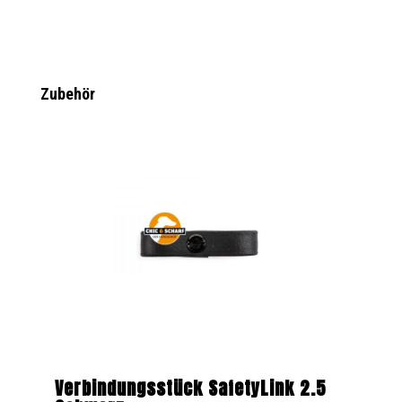
Produktgalerie überspringen
Zubehör
Verbindungsstück SafetyLink 2.5