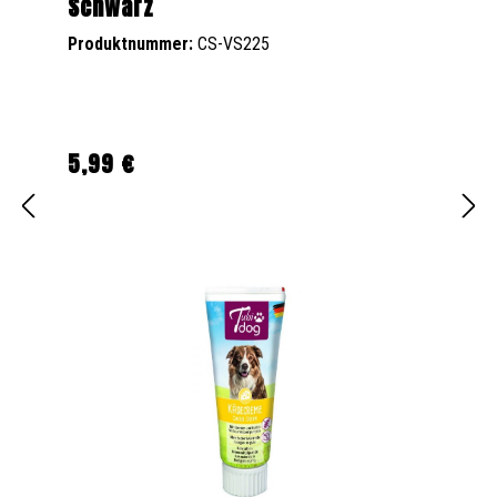
Schwarz
Produktnummer:
CS-VS225
5,99 €
Regulärer Preis: