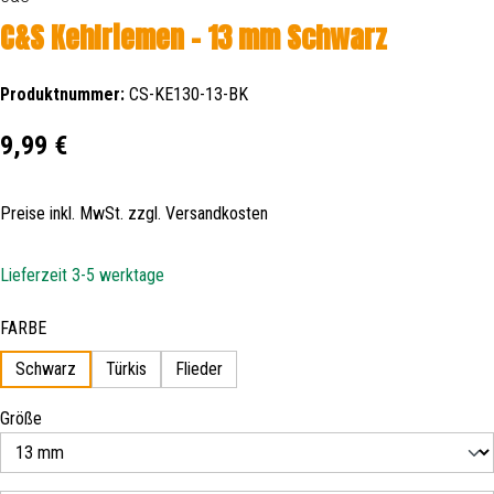
C&S Kehlriemen - 13 mm Schwarz
Produktnummer:
CS-KE130-13-BK
Regulärer Preis:
9,99 €
Preise inkl. MwSt. zzgl. Versandkosten
Lieferzeit 3-5 werktage
auswählen
FARBE
Schwarz
Türkis
Flieder
auswählen
Größe