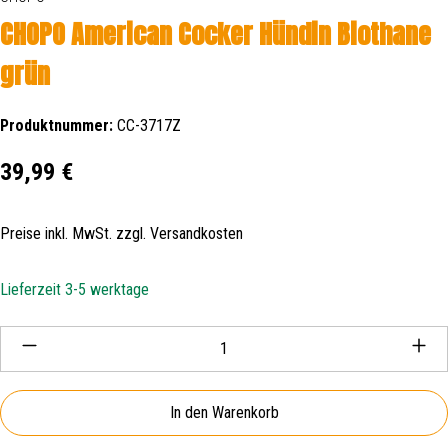
CHOPO American Cocker Hündin Biothane
grün
Produktnummer:
CC-3717Z
Regulärer Preis:
39,99 €
Preise inkl. MwSt. zzgl. Versandkosten
Lieferzeit 3-5 werktage
Produkt Anzahl: Gib den gewünschten Wert ein oder be
In den Warenkorb