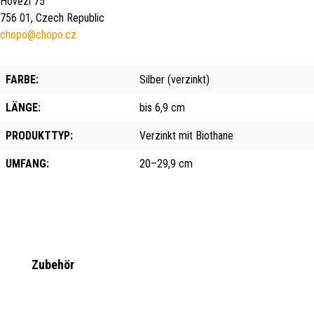
Hovězí 75
756 01, Czech Republic
chopo@chopo.cz
FARBE:
Silber (verzinkt)
LÄNGE:
bis 6,9 cm
PRODUKTTYP:
Verzinkt mit Biothane
UMFANG:
20–29,9 cm
Produktgalerie überspringen
Zubehör