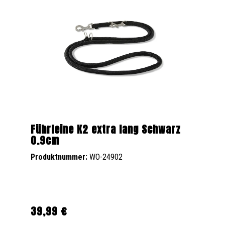
Führleine K2 extra lang Schwarz
0.9cm
Produktnummer:
WO-24902
39,99 €
Regulärer Preis: