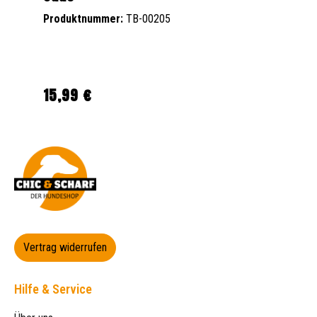
Produktnummer:
TB-00205
15,99 €
Regulärer Preis:
Vertrag widerrufen
Hilfe & Service