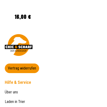
16,00 €
Regulärer Preis:
Vertrag widerrufen
Hilfe & Service
Über uns
Laden in Trier