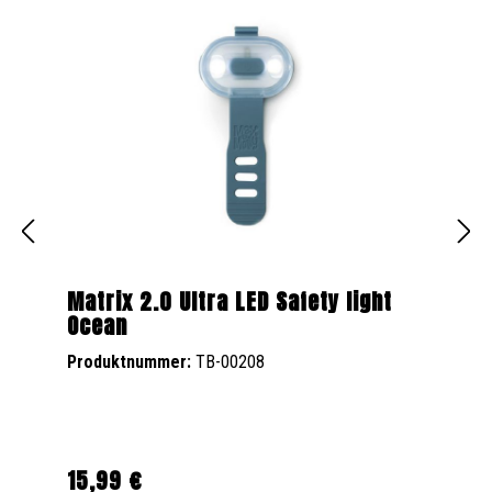
Matrix 2.0 Ultra LED Safety light
Ocean
Produktnummer:
TB-00208
15,99 €
Regulärer Preis: