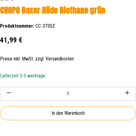
CHOPO Boxer Rüde Biothane grün
Produktnummer:
CC-3730Z
Regulärer Preis:
41,99 €
Preise inkl. MwSt. zzgl. Versandkosten
Lieferzeit 3-5 werktage
Produkt Anzahl: Gib den gewünschten Wert ein oder be
In den Warenkorb