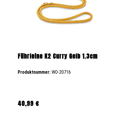
Führleine K2 Curry Gelb 1.3cm
Produktnummer:
WO-20716
40,99 €
Regulärer Preis: