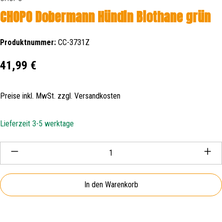
CHOPO Dobermann Hündin Biothane grün
Produktnummer:
CC-3731Z
Regulärer Preis:
41,99 €
Preise inkl. MwSt. zzgl. Versandkosten
Lieferzeit 3-5 werktage
Produkt Anzahl: Gib den gewünschten Wert ein oder be
In den Warenkorb