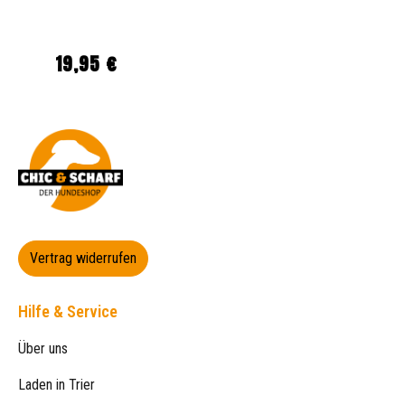
19,95 €
Regulärer Preis:
Vertrag widerrufen
Hilfe & Service
Über uns
Laden in Trier