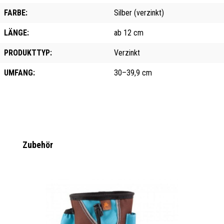
FARBE:
Silber (verzinkt)
LÄNGE:
ab 12 cm
PRODUKTTYP:
Verzinkt
UMFANG:
30–39,9 cm
Produktgalerie überspringen
Zubehör