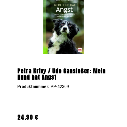
Petra Krivy / Udo Gansloßer: Mein
Hund hat Angst
Produktnummer:
PP-42309
24,90 €
Regulärer Preis: