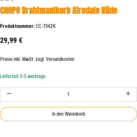
CHOPO Drahtmaulkorb Airedale Rüde
Produktnummer:
CC-734ZK
Regulärer Preis:
29,99 €
Preise inkl. MwSt. zzgl. Versandkosten
Lieferzeit 3-5 werktage
Produkt Anzahl: Gib den gewünschten Wert ein oder be
In den Warenkorb