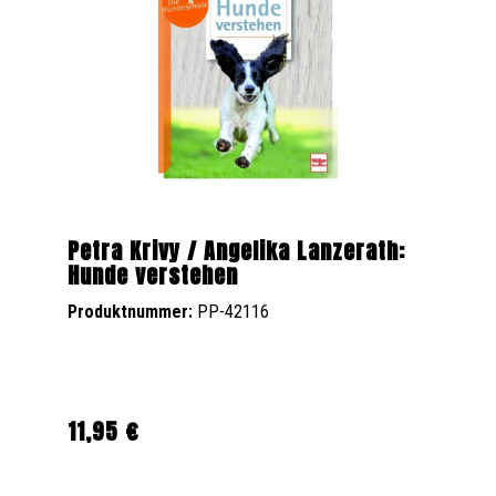
Petra Krivy / Angelika Lanzerath:
Hunde verstehen
Produktnummer:
PP-42116
11,95 €
Regulärer Preis: