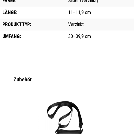
FARBE:
Silber (verzinkt)
LÄNGE:
11–11,9 cm
PRODUKTTYP:
Verzinkt
UMFANG:
30–39,9 cm
Produktgalerie überspringen
Zubehör