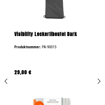
Visibility Leckerlibeutel Dark
Produktnummer:
PA-90015
29,00 €
Regulärer Preis: