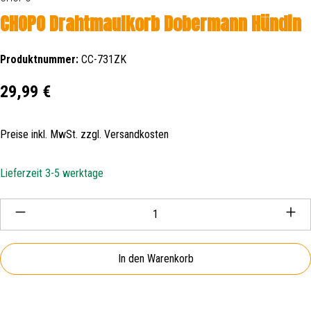
CHOPO Drahtmaulkorb Dobermann Hündin
Produktnummer:
CC-731ZK
Regulärer Preis:
29,99 €
Preise inkl. MwSt. zzgl. Versandkosten
Lieferzeit 3-5 werktage
Produkt Anzahl: Gib den gewünschten Wert ein oder be
In den Warenkorb