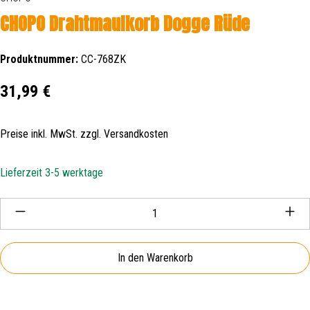
CHOPO Drahtmaulkorb Dogge Rüde
Produktnummer:
CC-768ZK
Regulärer Preis:
31,99 €
Preise inkl. MwSt. zzgl. Versandkosten
Lieferzeit 3-5 werktage
Produkt Anzahl: Gib den gewünschten Wert ein oder be
In den Warenkorb