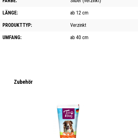
FARBE:
Silber (verzinkt)
LÄNGE:
ab 12 cm
PRODUKTTYP:
Verzinkt
UMFANG:
ab 40 cm
Produktgalerie überspringen
Zubehör