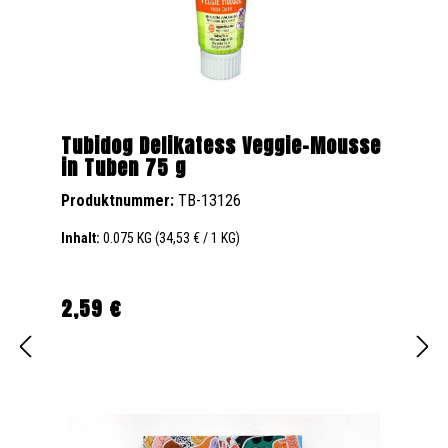
Tubidog Delikatess Veggie-Mousse
in Tuben 75 g
Produktnummer:
TB-13126
Inhalt:
0.075 KG
(34,53 € / 1 KG)
2,59 €
Regulärer Preis: