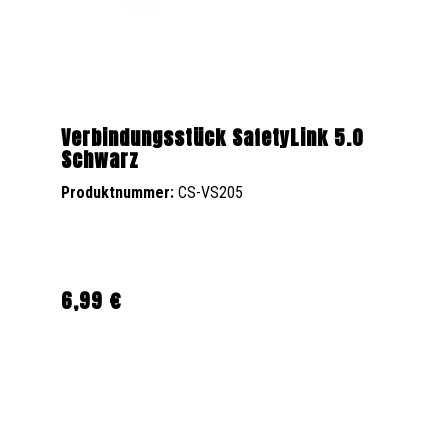
Verbindungsstück SafetyLink 5.0
Schwarz
Produktnummer:
CS-VS205
6,99 €
Regulärer Preis: