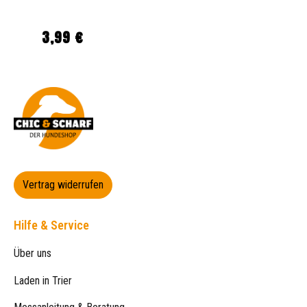
3,99 €
Regulärer Preis:
Vertrag widerrufen
Hilfe & Service
Über uns
Laden in Trier