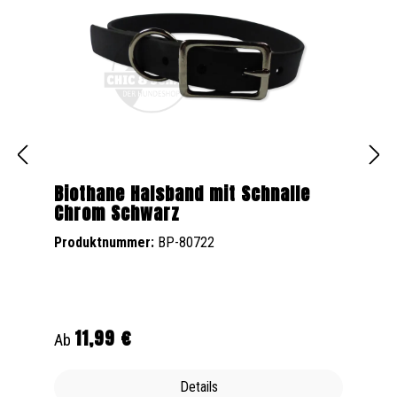
Biothane Halsband mit Schnalle
Chrom Schwarz
Produktnummer:
BP-80722
11,99 €
Regulärer Preis:
Ab
Details