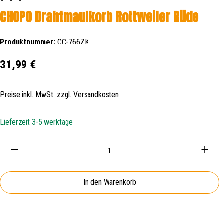
CHOPO Drahtmaulkorb Rottweiler Rüde
Produktnummer:
CC-766ZK
Regulärer Preis:
31,99 €
Preise inkl. MwSt. zzgl. Versandkosten
Lieferzeit 3-5 werktage
Produkt Anzahl: Gib den gewünschten Wert ein oder be
In den Warenkorb