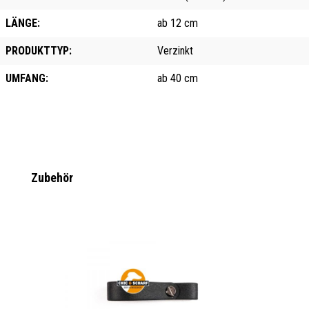
LÄNGE:
ab 12 cm
PRODUKTTYP:
Verzinkt
UMFANG:
ab 40 cm
Produktgalerie überspringen
Zubehör