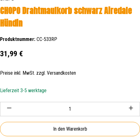
CHOPO Drahtmaulkorb schwarz Airedale
Hündin
Produktnummer:
CC-533RP
Regulärer Preis:
31,99 €
Preise inkl. MwSt. zzgl. Versandkosten
Lieferzeit 3-5 werktage
Produkt Anzahl: Gib den gewünschten Wert ein oder be
In den Warenkorb