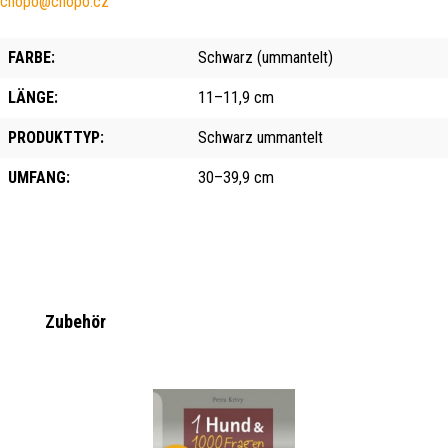
chopo@chopo.cz
FARBE:
Schwarz (ummantelt)
LÄNGE:
11–11,9 cm
PRODUKTTYP:
Schwarz ummantelt
UMFANG:
30–39,9 cm
Produktgalerie überspringen
Zubehör