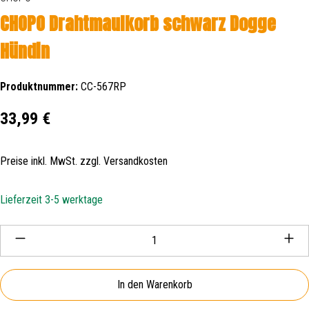
CHOPO Drahtmaulkorb schwarz Dogge
Hündin
Produktnummer:
CC-567RP
Regulärer Preis:
33,99 €
Preise inkl. MwSt. zzgl. Versandkosten
Lieferzeit 3-5 werktage
Produkt Anzahl: Gib den gewünschten Wert ein oder be
In den Warenkorb