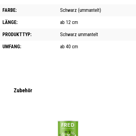
FARBE:
Schwarz (ummantelt)
LÄNGE:
ab 12 cm
PRODUKTTYP:
Schwarz ummantelt
UMFANG:
ab 40 cm
Produktgalerie überspringen
Zubehör