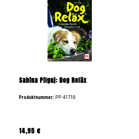
Sabina Pilguj: Dog Reläx
Produktnummer:
PP-41710
14,95 €
Regulärer Preis: