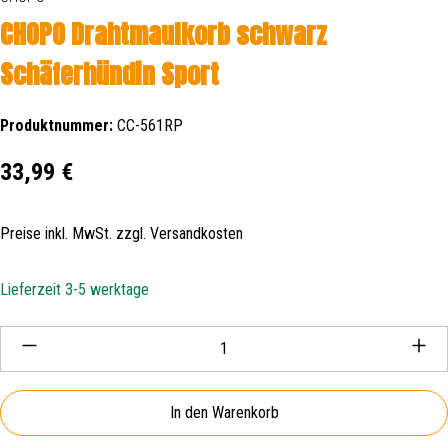
CHOPO Drahtmaulkorb schwarz
Schäferhündin Sport
Produktnummer:
CC-561RP
Regulärer Preis:
33,99 €
Preise inkl. MwSt. zzgl. Versandkosten
Lieferzeit 3-5 werktage
Produkt Anzahl: Gib den gewünschten Wert ein oder be
In den Warenkorb