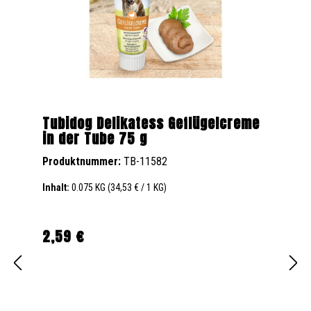
Tubidog Delikatess Geflügelcreme
in der Tube 75 g
Produktnummer:
TB-11582
Inhalt:
0.075 KG
(34,53 € / 1 KG)
2,59 €
Regulärer Preis: