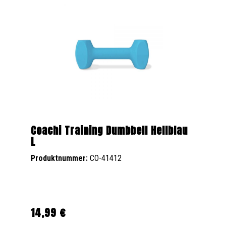
Coachi Training Dumbbell Hellblau
L
Produktnummer:
CO-41412
14,99 €
Regulärer Preis: