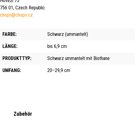
Hovězí 75
756 01, Czech Republic
chopo@chopo.cz
FARBE:
Schwarz (ummantelt)
LÄNGE:
bis 6,9 cm
PRODUKTTYP:
Schwarz ummantelt mit Biothane
UMFANG:
20–29,9 cm
Produktgalerie überspringen
Zubehör