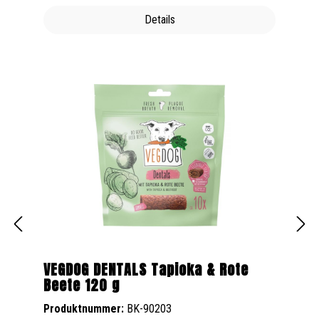
Details
VEGDOG DENTALS Tapioka & Rote
Beete 120 g
Produktnummer:
BK-90203