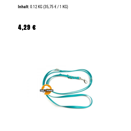
Inhalt:
0.12 KG
(35,75 € / 1 KG)
4,29 €
Regulärer Preis: