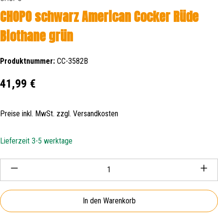
CHOPO schwarz American Cocker Rüde
Biothane grün
Produktnummer:
CC-3582B
Regulärer Preis:
41,99 €
Preise inkl. MwSt. zzgl. Versandkosten
Lieferzeit 3-5 werktage
Produkt Anzahl: Gib den gewünschten Wert ein oder be
In den Warenkorb