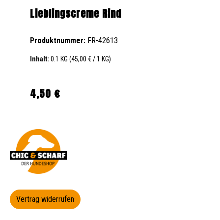
Lieblingscreme Rind
Produktnummer:
FR-42613
Inhalt:
0.1 KG
(45,00 € / 1 KG)
4,50 €
Regulärer Preis:
Vertrag widerrufen