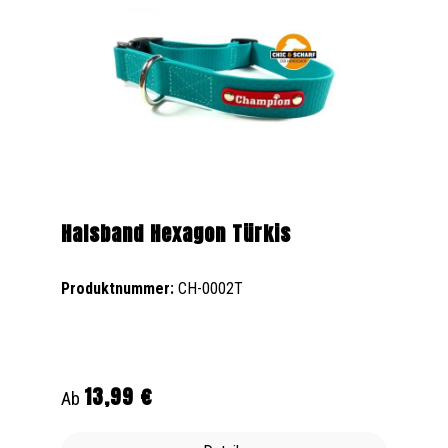
Halsband Hexagon Türkis
Produktnummer:
CH-0002T
13,99 €
Regulärer Preis:
Ab