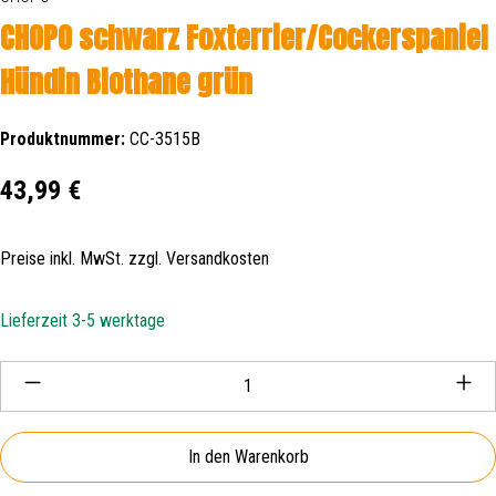
CHOPO schwarz Foxterrier/Cockerspaniel
Hündin Biothane grün
Produktnummer:
CC-3515B
Regulärer Preis:
43,99 €
Preise inkl. MwSt. zzgl. Versandkosten
Lieferzeit 3-5 werktage
Produkt Anzahl: Gib den gewünschten Wert ein oder be
In den Warenkorb