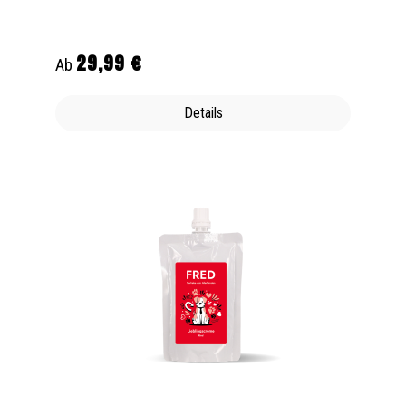
29,99 €
Regulärer Preis:
Ab
Details