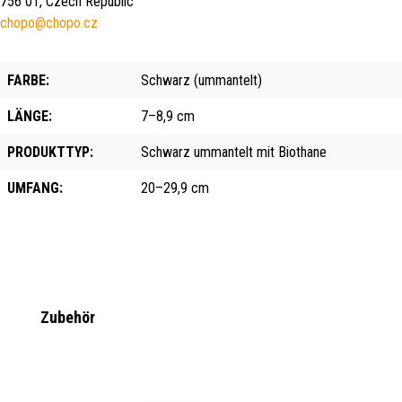
756 01, Czech Republic
chopo@chopo.cz
FARBE:
Schwarz (ummantelt)
LÄNGE:
7–8,9 cm
PRODUKTTYP:
Schwarz ummantelt mit Biothane
UMFANG:
20–29,9 cm
Produktgalerie überspringen
Zubehör