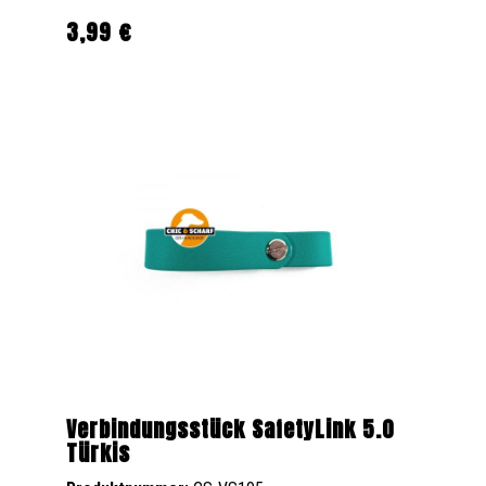
3,99 €
Regulärer Preis:
Verbindungsstück SafetyLink 5.0
Türkis