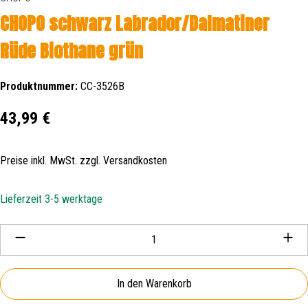
CHOPO schwarz Labrador/Dalmatiner
Rüde Biothane grün
Produktnummer:
CC-3526B
Regulärer Preis:
43,99 €
Preise inkl. MwSt. zzgl. Versandkosten
Lieferzeit 3-5 werktage
Produkt Anzahl: Gib den gewünschten Wert ein oder be
In den Warenkorb