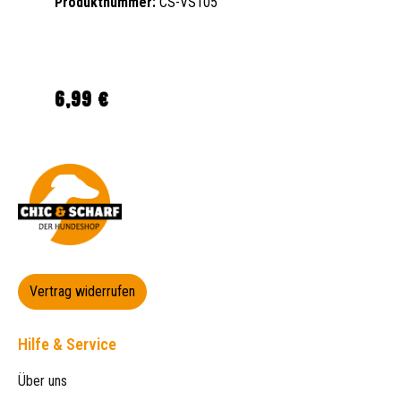
Produktnummer:
CS-VS105
6,99 €
Regulärer Preis:
Vertrag widerrufen
Hilfe & Service
Über uns