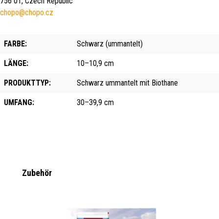
756 01, Czech Republic
chopo@chopo.cz
FARBE:
Schwarz (ummantelt)
LÄNGE:
10–10,9 cm
PRODUKTTYP:
Schwarz ummantelt mit Biothane
UMFANG:
30–39,9 cm
Produktgalerie überspringen
Zubehör