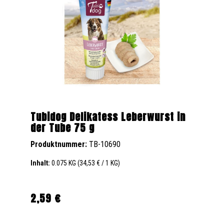
Tubidog Delikatess Leberwurst in
der Tube 75 g
Produktnummer:
TB-10690
Inhalt:
0.075 KG
(34,53 € / 1 KG)
2,59 €
Regulärer Preis: