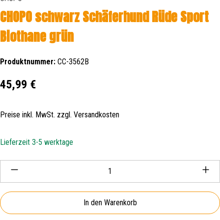
CHOPO schwarz Schäferhund Rüde Sport
Biothane grün
Produktnummer:
CC-3562B
Regulärer Preis:
45,99 €
Preise inkl. MwSt. zzgl. Versandkosten
Lieferzeit 3-5 werktage
Produkt Anzahl: Gib den gewünschten Wert ein oder be
In den Warenkorb