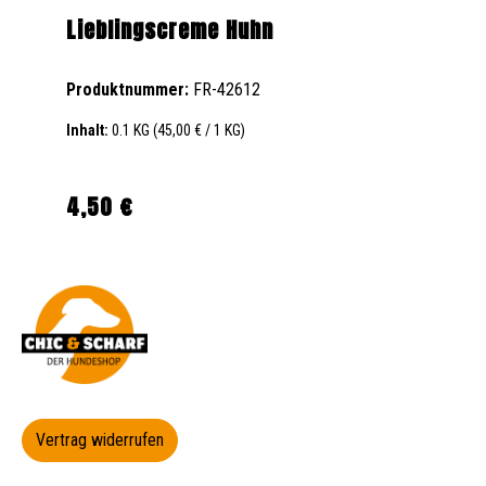
Lieblingscreme Huhn
Produktnummer:
FR-42612
Inhalt:
0.1 KG
(45,00 € / 1 KG)
4,50 €
Regulärer Preis:
Vertrag widerrufen