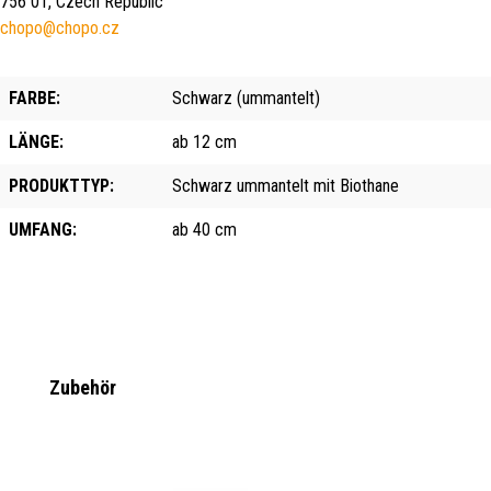
756 01, Czech Republic
chopo@chopo.cz
FARBE:
Schwarz (ummantelt)
LÄNGE:
ab 12 cm
PRODUKTTYP:
Schwarz ummantelt mit Biothane
UMFANG:
ab 40 cm
Produktgalerie überspringen
Zubehör