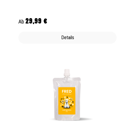
29,99 €
Regulärer Preis:
Ab
Details