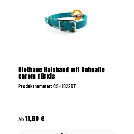
Biothane Halsband mit Schnalle
Chrom Türkis
Produktnummer:
CS-HB22BT
11,99 €
Regulärer Preis:
Ab