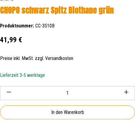
CHOPO schwarz Spitz Biothane grün
Produktnummer:
CC-3510B
Regulärer Preis:
41,99 €
Preise inkl. MwSt. zzgl. Versandkosten
Lieferzeit 3-5 werktage
Produkt Anzahl: Gib den gewünschten Wert ein oder be
In den Warenkorb