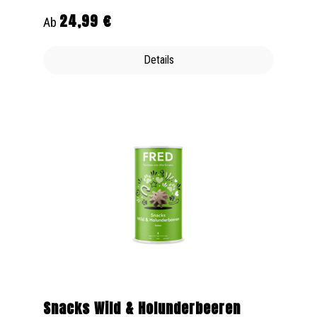
24,99 €
Regulärer Preis:
Ab
Details
Snacks Wild & Holunderbeeren