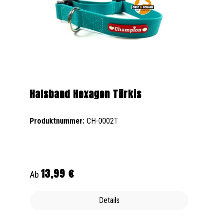
Halsband Hexagon Türkis
Produktnummer:
CH-0002T
13,99 €
Regulärer Preis:
Ab
Details