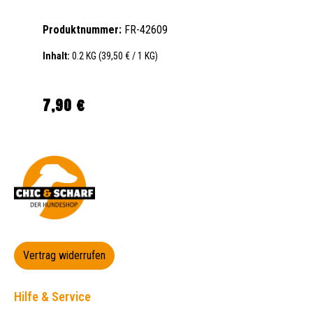
Produktnummer:
FR-42609
Inhalt:
0.2 KG
(39,50 € / 1 KG)
7,90 €
Regulärer Preis:
Vertrag widerrufen
Hilfe & Service