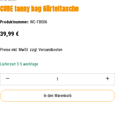
CUBE fanny bag Gürteltasche
Produktnummer:
WC-FB006
Regulärer Preis:
39,99 €
Preise inkl. MwSt. zzgl. Versandkosten
Lieferzeit 3-5 werktage
Produkt Anzahl: Gib den gewünschten Wert ein oder be
In den Warenkorb