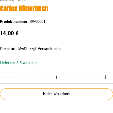
Carlos Bilderbuch
Produktnummer:
BV-00001
Regulärer Preis:
14,00 €
Preise inkl. MwSt. zzgl. Versandkosten
Lieferzeit 3-5 werktage
Produkt Anzahl: Gib den gewünschten Wert ein oder be
In den Warenkorb