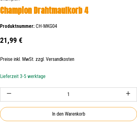
Champion Drahtmaulkorb 4
Produktnummer:
CH-MKG04
Regulärer Preis:
21,99 €
Preise inkl. MwSt. zzgl. Versandkosten
Lieferzeit 3-5 werktage
Produkt Anzahl: Gib den gewünschten Wert ein oder be
In den Warenkorb