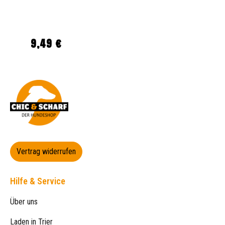
9,49 €
Regulärer Preis:
Vertrag widerrufen
Hilfe & Service
Über uns
Laden in Trier