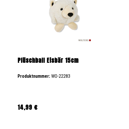
Plüschball Eisbär 15cm
Produktnummer:
WO-22283
14,99 €
Regulärer Preis: