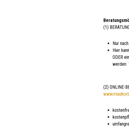
Beratungsmö
(1) BERATUN
Nur nach
Hier kann
ODER ein
werden:
(2) ONLINE-
www.maulkor
kostenfr
kostenpf
umfangre