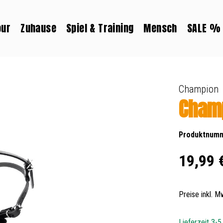
our
Zuhause
Spiel & Training
Mensch
SALE %
Champion
Champ
Produktnum
Regulärer Prei
19,99 
Preise inkl. 
Lieferzeit 3-