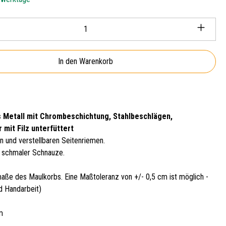
Anzahl: Gib den gewünschten Wert ein oder ben
In den Warenkorb
 Metall mit Chrombeschichtung, Stahlbeschlägen,
 mit Filz unterfüttert
n und verstellbaren Seitenriemen.
 schmaler Schnauze.
aße des Maulkorbs. Eine Maßtoleranz von +/- 0,5 cm ist möglich -
d Handarbeit)
m