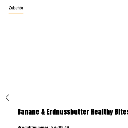
Zubehör
Produktgalerie überspringen
Banane & Erdnussbutter Healthy Bite
Produktnummer:
SP-00049