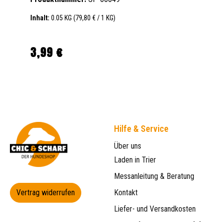
Inhalt:
0.05 KG
(79,80 € / 1 KG)
3,99 €
Regulärer Preis:
Hilfe & Service
Über uns
Laden in Trier
Messanleitung & Beratung
Vertrag widerrufen
Kontakt
Liefer- und Versandkosten