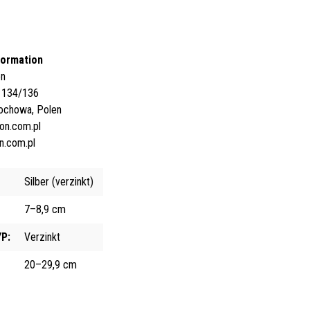
formation
on
a 134/136
ochowa, Polen
on.com.pl
.com.pl
Silber (verzinkt)
7–8,9 cm
P:
Verzinkt
20–29,9 cm