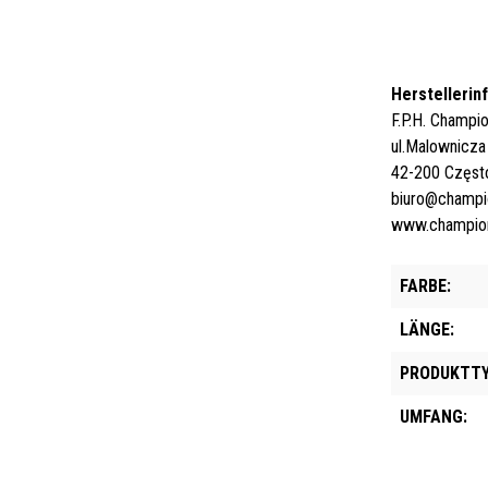
Herstellerin
F.P.H. Champi
ul.Malownicz
42-200 Częst
biuro@champi
www.champion
FARBE:
LÄNGE:
PRODUKTTY
UMFANG: