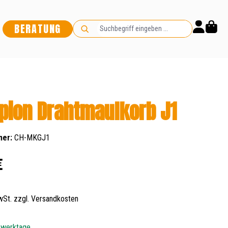
BERATUNG
ion Drahtmaulkorb J1
mer:
CH-MKGJ1
s:
€
MwSt. zzgl. Versandkosten
5 werktage