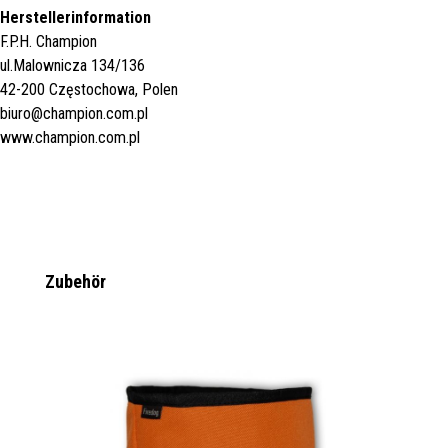
Herstellerinformation
F.P.H. Champion
ul.Malownicza 134/136
42-200 Częstochowa, Polen
biuro@champion.com.pl
www.champion.com.pl
Produktgalerie überspringen
Zubehör