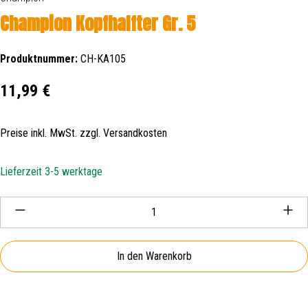
Champion Kopfhalfter Gr. 5
Produktnummer:
CH-KA105
Regulärer Preis:
11,99 €
Preise inkl. MwSt. zzgl. Versandkosten
Lieferzeit 3-5 werktage
Produkt Anzahl: Gib den gewünschten Wert ein oder be
In den Warenkorb