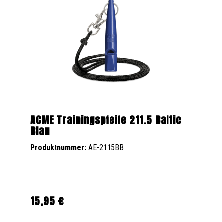
ACME Trainingspfeife 211.5 Baltic
Blau
Produktnummer:
AE-2115BB
15,95 €
Regulärer Preis: