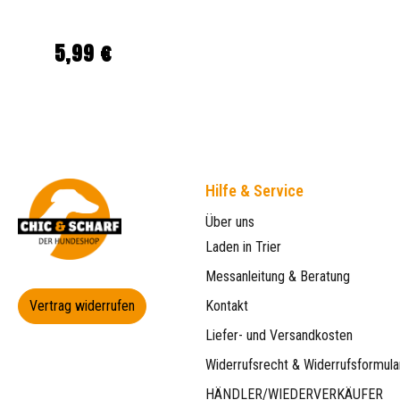
5,99 €
Regulärer Preis:
Hilfe & Service
Über uns
Laden in Trier
Messanleitung & Beratung
Vertrag widerrufen
Kontakt
Liefer- und Versandkosten
Widerrufsrecht & Widerrufsformula
HÄNDLER/WIEDERVERKÄUFER