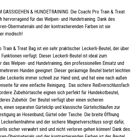
GASSIGEHEN & HUNDETRAINING: Die Coachi Pro Train & Treat
ch hervorragend für das Welpen- und Hundetraining. Dank des
en-Obermaterials und der kontrastierenden Farben ist sie
er modisch!
 Train & Treat Bag ist ein sehr praktischer Leckerli-Beutel, der über
e Funktionen verfügt. Dieser Leckerli-Beutel ist ideal zum
ür das Welpen- und Hundetraining, den professionellen Einsatz und
 mehreren Hunden geeignet. Dieser geräumige Beutel bietet leichten
 die Leckerlis immer schnell zur Hand sind, und hat eine nach außen
nseite für eine einfache Reinigung. Das sichere Reißverschlussfach
vordere Zubehörtasche eignen sich perfekt für Hundekotbeutel,
nderes Zubehör. Der Beutel verfügt über einen sicheren
, einen separaten Gürtelclip und klassische Gürtelschlaufen zur
estigung an Hosenbund, Gürtel oder Tasche. Die breite Öffnung
ie Leckerlientnahme und der sichere Magnetverschluss sorgt dafür,
erlis sicher verwahrt sind und nicht verloren gehen können! Dank des
en-Obermaterials und der kontrastierenden Farben ist der Beutel