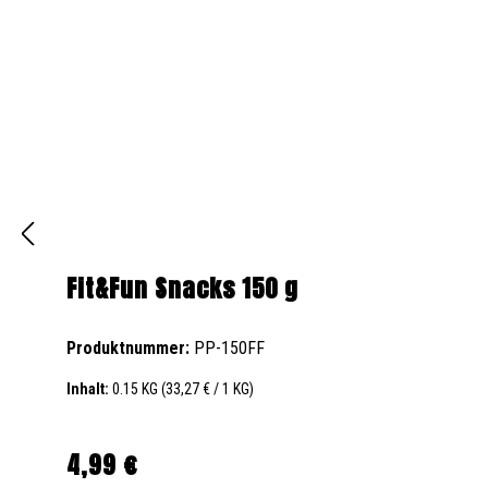
Fit&Fun Snacks 150 g
Produktnummer:
PP-150FF
Inhalt:
0.15 KG
(33,27 € / 1 KG)
4,99 €
Regulärer Preis: