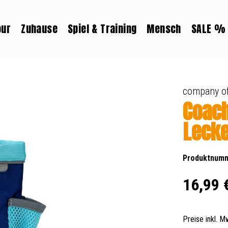
our
Zuhause
Spiel & Training
Mensch
SALE %
company of
Coach
Lecke
Produktnum
Regulärer Prei
16,99 
Preise inkl. 