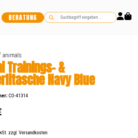
BERATUNG
 animals
i Trainings- &
rlitasche Navy Blue
mer:
CO-41314
s:
€
MwSt. zzgl. Versandkosten