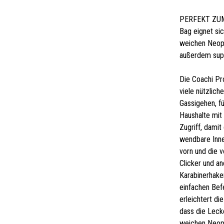
PERFEKT ZUM 
Bag eignet si
weichen Neopr
außerdem sup
Die Coachi Pro
viele nützlich
Gassigehen, f
Haushalte mit
Zugriff, damit
wendbare Inne
vorn und die 
Clicker und a
Karabinerhaken
einfachen Bef
erleichtert d
dass die Leck
weichen Neopr