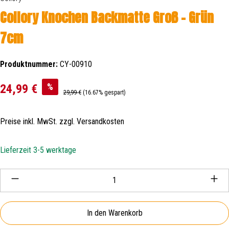
Collory Knochen Backmatte Groß - Grün
7cm
Produktnummer:
CY-00910
Verkaufspreis:
%
24,99 €
Regulärer Preis:
29,99 €
(16.67% gespart)
Preise inkl. MwSt. zzgl. Versandkosten
Lieferzeit 3-5 werktage
Produkt Anzahl: Gib den gewünschten Wert ein oder be
In den Warenkorb