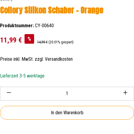
Collory Silikon Schaber - Orange
Produktnummer:
CY-00640
Verkaufspreis:
%
11,99 €
Regulärer Preis:
14,99 €
(20.01% gespart)
Preise inkl. MwSt. zzgl. Versandkosten
Lieferzeit 3-5 werktage
Produkt Anzahl: Gib den gewünschten Wert ein oder be
In den Warenkorb