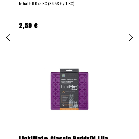
Inhalt:
0.075 KG
(34,53 € / 1 KG)
2,59 €
Regulärer Preis: