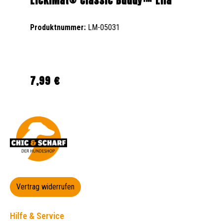
LickiMat® Classic Buddy™ Lila
Produktnummer:
LM-05031
7,99 €
Regulärer Preis:
Vertrag widerrufen
Hilfe & Service