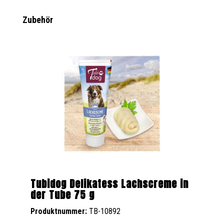
Produktgalerie überspringen
Zubehör
Tubidog Delikatess Lachscreme in
der Tube 75 g
Produktnummer:
TB-10892