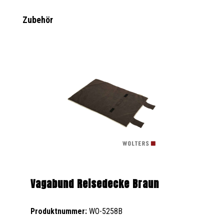
Produktgalerie überspringen
Zubehör
Vagabund Reisedecke Braun
Produktnummer:
WO-5258B