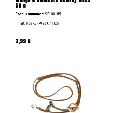
Mango & Himbeere Healthy Bites
50 g
Produktnummer:
SP-00185
Inhalt:
0.05 KG
(79,80 € / 1 KG)
3,99 €
Regulärer Preis: