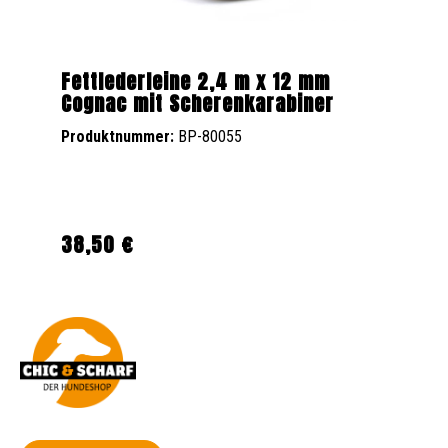
Fettlederleine 2,4 m x 12 mm
Cognac mit Scherenkarabiner
Produktnummer:
BP-80055
38,50 €
Regulärer Preis: