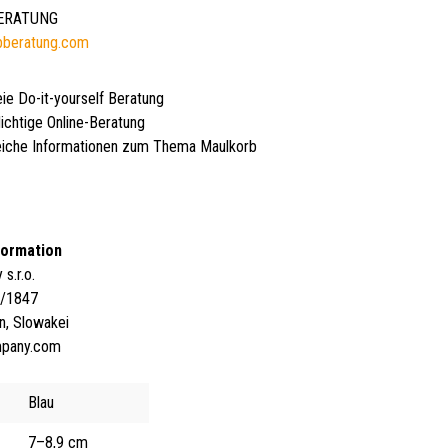
BERATUNG
bberatung.com
eie Do-it-yourself Beratung
lichtige Online-Beratung
iche Informationen zum Thema Maulkorb
formation
s.r.o.
4/1847
n, Slowakei
mpany.com
Blau
7–8,9 cm