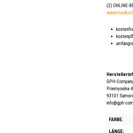
(2) ONLINE-
www.maulkor
kostenfr
kostenpf
umfangre
Herstellerin
GPH-Company 
Priemyselna 
93101 Samori
info@gph-co
FARBE:
LÄNGE: