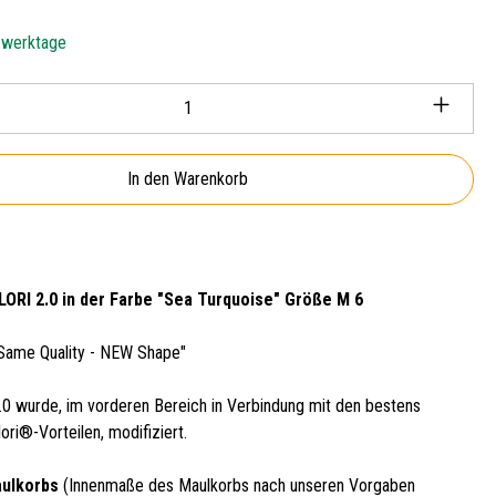
5 werktage
Anzahl: Gib den gewünschten Wert ein oder ben
In den Warenkorb
ORI 2.0 in der Farbe "Sea Turquoise" Größe M 6
"Same Quality - NEW Shape"
.0 wurde, im vorderen Bereich in Verbindung mit den bestens
ri®-Vorteilen, modifiziert.
aulkorbs
(Innenmaße des Maulkorbs nach unseren Vorgaben