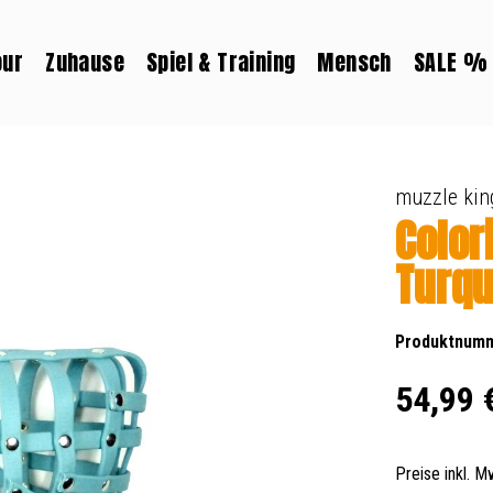
our
Zuhause
Spiel & Training
Mensch
SALE %
muzzle kin
Color
Turqu
Produktnum
Regulärer Prei
54,99 
Preise inkl. 