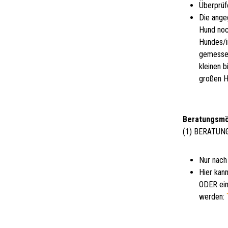
Überprüf
Die ange
Hund noc
Hundes/i
gemessen
kleinen 
großen H
Beratungsmö
(1) BERATUN
Nur nach
Hier kann
ODER ein
werden: