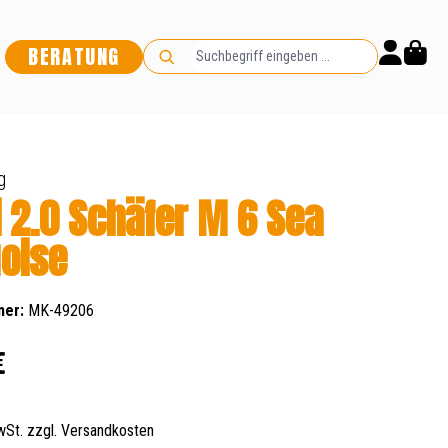
BERATUNG
g
i 2.0 Schäfer M 6 Sea
oise
mer:
MK-49206
s:
€
MwSt. zzgl. Versandkosten