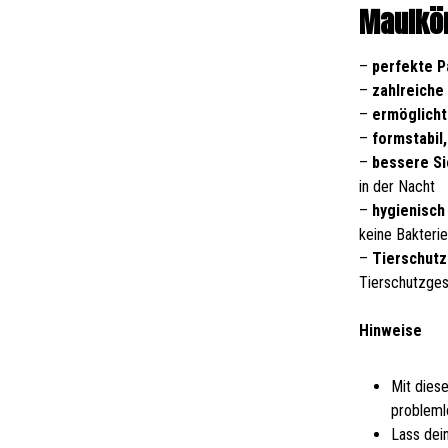
Maulkör
–
perfekte 
–
zahlreiche
–
ermöglicht
–
formstabil
–
bessere Si
in der Nacht
–
hygienisch 
keine Bakteri
–
Tierschutz
Tierschutzge
Hinweise
Mit dies
probleml
Lass dei