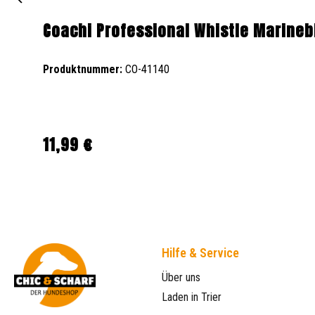
Coachi Professional Whistle Marineb
Produktnummer:
CO-41140
11,99 €
Regulärer Preis:
Hilfe & Service
Über uns
Laden in Trier