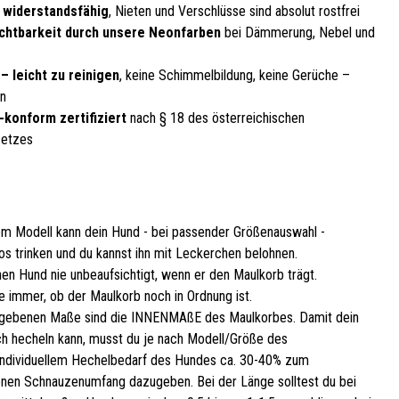
, widerstandsfähig
, Nieten und Verschlüsse sind absolut rostfrei
chtbarkeit durch unsere Neonfarben
bei Dämmerung, Nebel und
– leicht zu reinigen
, keine Schimmelbildung, keine Gerüche –
en
-konform zertifiziert
nach § 18 des österreichischen
setzes
em Modell kann dein Hund - bei passender Größenauswahl -
os trinken und du kannst ihn mit Leckerchen belohnen.
nen Hund nie unbeaufsichtigt, wenn er den Maulkorb trägt.
e immer, ob der Maulkorb noch in Ordnung ist.
gebenen Maße sind die INNENMAßE des Maulkorbes. Damit dein
h hecheln kann, musst du je nach Modell/Größe des
ndividuellem Hechelbedarf des Hundes ca. 30-40% zum
en Schnauzenumfang dazugeben. Bei der Länge solltest du bei