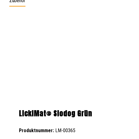
Zubehör
Produktgalerie überspringen
LickiMat® Slodog Grün
Produktnummer:
LM-00365