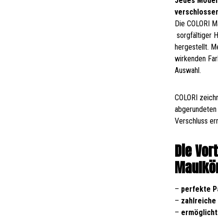
Jedes Modell
verschlosse
Die COLORI Ma
sorgfältiger 
hergestellt. 
wirkenden Far
Auswahl.
COLORI zeichn
abgerundeten 
Verschluss er
Die Vor
Maulkör
–
perfekte 
–
zahlreiche
–
ermöglicht