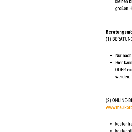
kleinen 
großen H
Beratungsmö
(1) BERATUN
Nur nach
Hier kann
ODER ein
werden:
(2) ONLINE-
www.maulkor
kostenfr
kostenpf