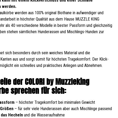
 kann mit einem Klickverschluss und einer Schnalle
n werden.
ulkörbe werden aus 100% original Biothane in aufwendiger und
Handarbeit in höchster Qualität aus dem Hause MUZZLE KING
Mehr als 40 verschiedene Modelle in bester Passform und gleichzeitig
ben stehen sämtlichen Hunderassen und Mischlings-Hunden zur
et sich besonders durch sein weiches Material und die
Kanten aus und sorgt somit für höchsten Tragekomfort. Der Klick-
möglicht ein schnelles und praktisches Anlegen und Abnehmen.
teile der COLORI by Muzzleking
be sprechen für sich:
Passform
– höchster Tragekomfort bei minimalen Gewicht
 Größen
– für sehr viele Hunderassen aber auch Mischlinge passend
 das Hecheln
und die Wasseraufnahme