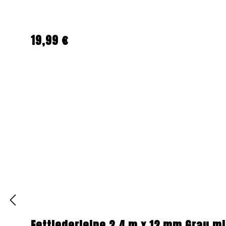
19,99 €
Regulärer Preis:
Fettlederleine 2,4 m x 12 mm Grau m