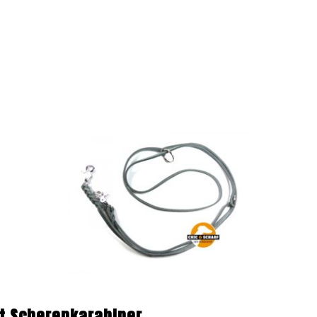
it Scherenkarabiner