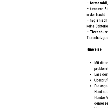
–
formstabil
–
bessere Si
in der Nacht
–
hygienisch 
keine Bakteri
–
Tierschutz
Tierschutzge
Hinweise
Mit dies
probleml
Lass dei
Überprüf
Die ange
Hund noc
Hundes/i
gemessen