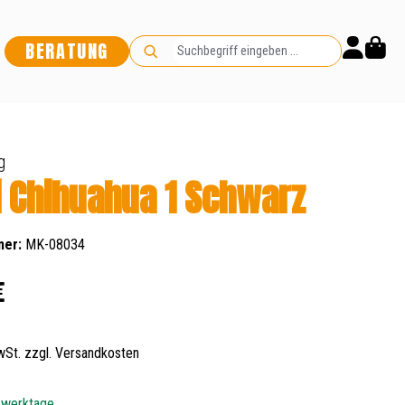
BERATUNG
g
i Chihuahua 1 Schwarz
mer:
MK-08034
s:
€
MwSt. zzgl. Versandkosten
5 werktage