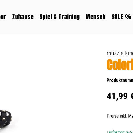
our
Zuhause
Spiel & Training
Mensch
SALE %
muzzle kin
Color
Produktnum
Regulärer Prei
41,99 
Preise inkl. 
Lieferzeit 3-