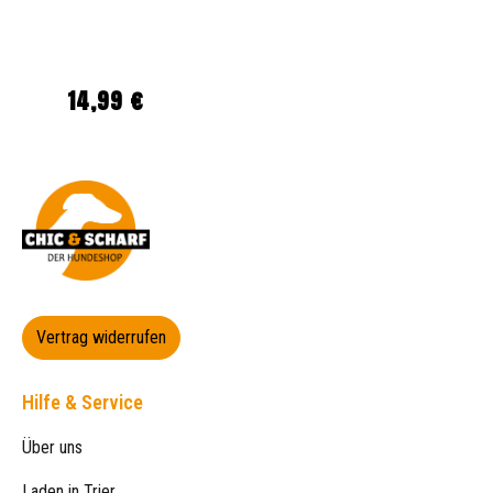
14,99 €
Regulärer Preis:
Vertrag widerrufen
Hilfe & Service
Über uns
Laden in Trier