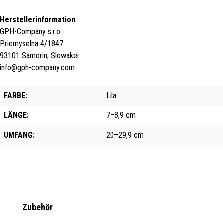
Herstellerinformation
GPH-Company s.r.o.
Priemyselna 4/1847
93101 Samorin, Slowakei
info@gph-company.com
FARBE:
Lila
LÄNGE:
7–8,9 cm
UMFANG:
20–29,9 cm
Produktgalerie überspringen
Zubehör