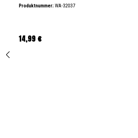
Produktnummer:
WA-32037
14,99 €
Regulärer Preis: