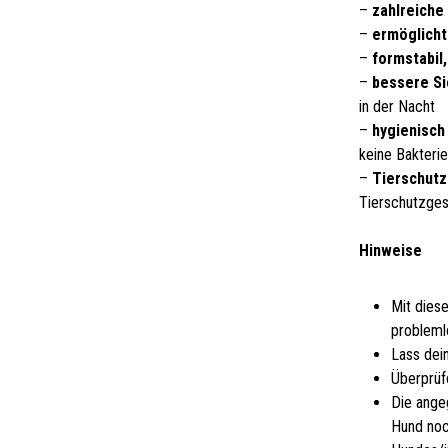
–
zahlreiche
–
ermöglicht
–
formstabil
–
bessere Si
in der Nacht
–
hygienisch 
keine Bakteri
–
Tierschutz
Tierschutzge
Hinweise
Mit dies
probleml
Lass dei
Überprüf
Die ange
Hund noc