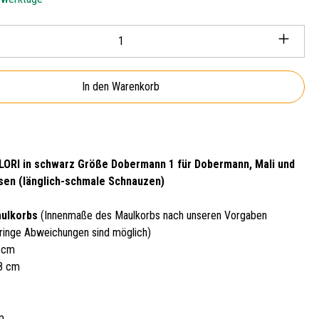
Anzahl: Gib den gewünschten Wert ein oder ben
In den Warenkorb
LORI in schwarz Größe Dobermann 1 für Dobermann, Mali und
sen (länglich-schmale Schnauzen)
aulkorbs
(Innenmaße des Maulkorbs nach unseren Vorgaben
ringe Abweichungen sind möglich)
5 cm
28 cm
m