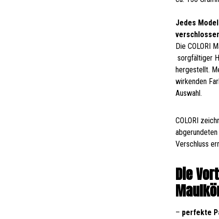
Jedes Modell
verschlosse
Die COLORI Ma
sorgfältiger 
hergestellt. 
wirkenden Far
Auswahl.
COLORI zeichn
abgerundeten 
Verschluss er
Die Vor
Maulkör
–
perfekte 