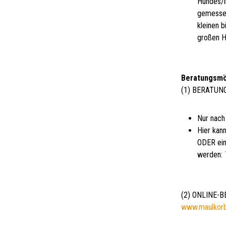
Hundes/i
gemessen
kleinen 
großen H
Beratungsmö
(1) BERATUN
Nur nach
Hier kann
ODER ein
werden:
(2) ONLINE-
www.maulkor