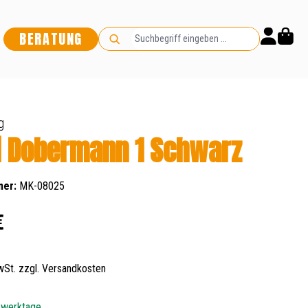
BERATUNG
g
i Dobermann 1 Schwarz
mer:
MK-08025
s:
€
MwSt. zzgl. Versandkosten
5 werktage