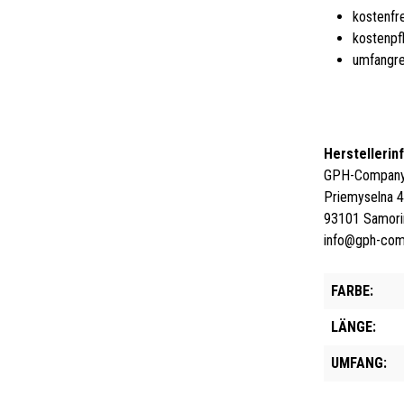
kostenfr
kostenpf
umfangre
Herstellerin
GPH-Company 
Priemyselna 
93101 Samori
info@gph-co
FARBE:
LÄNGE:
UMFANG: