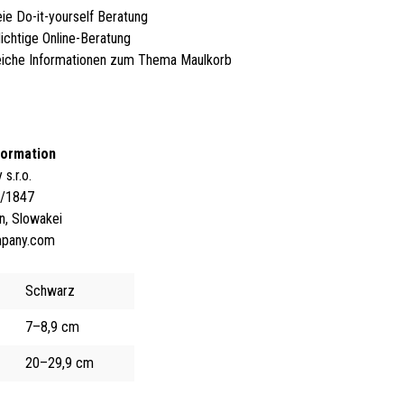
eie Do-it-yourself Beratung
lichtige Online-Beratung
iche Informationen zum Thema Maulkorb
formation
s.r.o.
4/1847
n, Slowakei
mpany.com
Schwarz
7–8,9 cm
20–29,9 cm