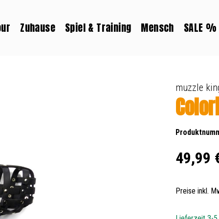
our
Zuhause
Spiel & Training
Mensch
SALE %
muzzle kin
Color
Produktnum
Regulärer Prei
49,99 
Preise inkl. 
Lieferzeit 3-