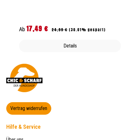
17,49 €
Regulärer Preis:
Verkaufspreis:
Ab
24,99 €
(30.01% gespart)
Details
Vertrag widerrufen
Hilfe & Service
Über uns