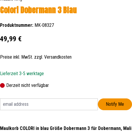
Colori Dobermann 3 Blau
Produktnummer:
MK-08327
Regulärer Preis:
49,99 €
Preise inkl. MwSt. zzgl. Versandkosten
Lieferzeit 3-5 werktage
Derzeit nicht verfügbar
Notify Me
Maulkorb COLORI in blau Größe Dobermann 3 für Dobermann, Mali