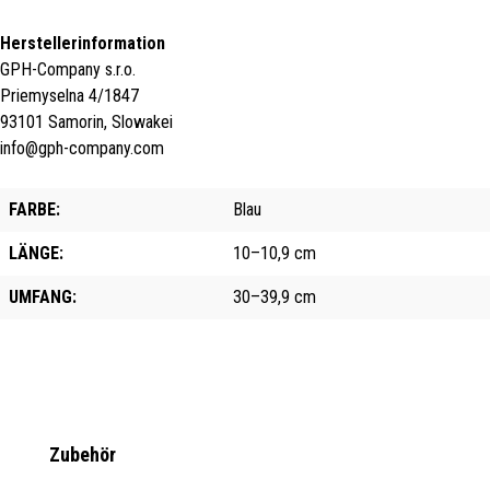
Herstellerinformation
GPH-Company s.r.o.
Priemyselna 4/1847
93101 Samorin, Slowakei
info@gph-company.com
FARBE:
Blau
LÄNGE:
10–10,9 cm
UMFANG:
30–39,9 cm
Produktgalerie überspringen
Zubehör