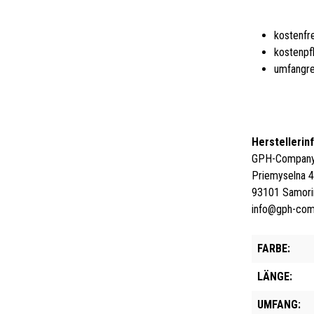
kostenfr
kostenpf
umfangre
Herstellerin
GPH-Company 
Priemyselna 
93101 Samori
info@gph-co
FARBE:
LÄNGE:
UMFANG: