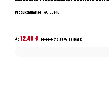
Produktnummer:
WO-60140
12,49 €
Regulärer Preis:
Verkaufspreis:
Ab
14,99 €
(16.68% gespart)