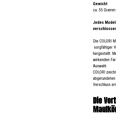
Gewicht
ca. 55 Gramm
Jedes Modell
verschlosse
Die COLORI Ma
sorgfältiger 
hergestellt. 
wirkenden Far
Auswahl.
COLORI zeichn
abgerundeten 
Verschluss er
Die Vor
Maulkör