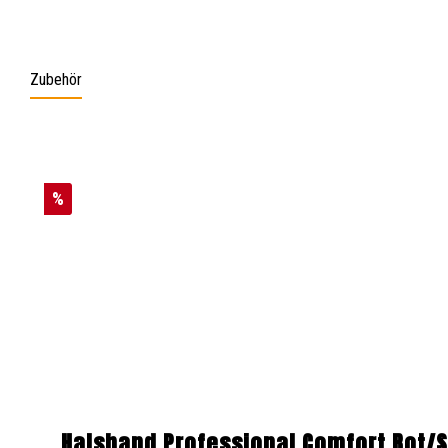
Zubehör
Produktgalerie überspringen
%
Halsband Professional Comfort Rot/