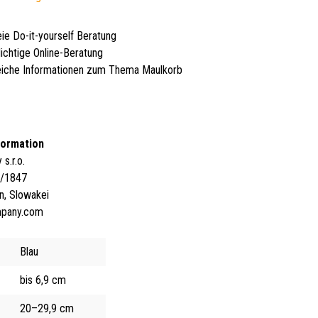
eie Do-it-yourself Beratung
lichtige Online-Beratung
iche Informationen zum Thema Maulkorb
formation
s.r.o.
4/1847
n, Slowakei
mpany.com
Blau
bis 6,9 cm
20–29,9 cm