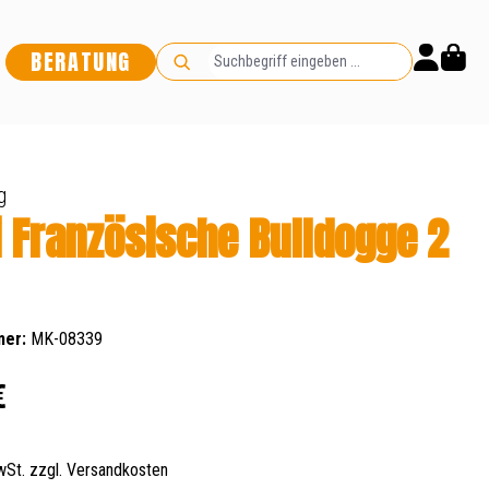
BERATUNG
g
i Französische Bulldogge 2
mer:
MK-08339
s:
€
MwSt. zzgl. Versandkosten