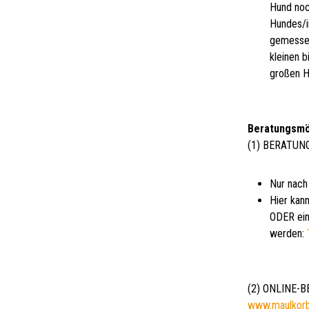
Hund noc
Hundes/i
gemessen
kleinen 
großen H
Beratungsmö
(1) BERATUN
Nur nach
Hier kann
ODER ein
werden:
(2) ONLINE-
www.maulkor