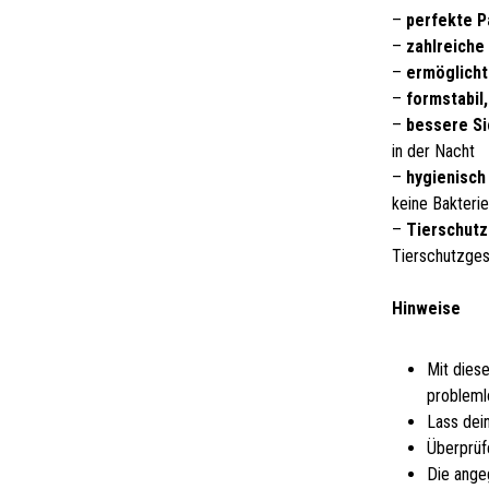
–
perfekte 
–
zahlreiche
–
ermöglicht
–
formstabil
–
bessere Si
in der Nacht
–
hygienisch 
keine Bakteri
–
Tierschutz
Tierschutzge
Hinweise
Mit dies
probleml
Lass dei
Überprüf
Die ange