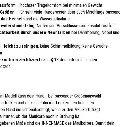
Passform
– höchster Tragekomfort bei minimalen Gewicht
 Größen
– für sehr viele Hunderassen aber auch Mischlinge passend
 das Hecheln
und die Wasseraufnahme
, widerstandsfähig
, Nieten und Verschlüsse sind absolut rostfrei
chtbarkeit durch unsere Neonfarben
bei Dämmerung, Nebel und
– leicht zu reinigen
, keine Schimmelbildung, keine Gerüche –
en
-konform zertifiziert
nach § 18 des österreichischen
setzes
em Modell kann dein Hund - bei passender Größenauswahl -
os trinken und du kannst ihn mit Leckerchen belohnen.
nen Hund nie unbeaufsichtigt, wenn er den Maulkorb trägt.
e immer, ob der Maulkorb noch in Ordnung ist.
gebenen Maße sind die INNENMAßE des Maulkorbes. Damit dein