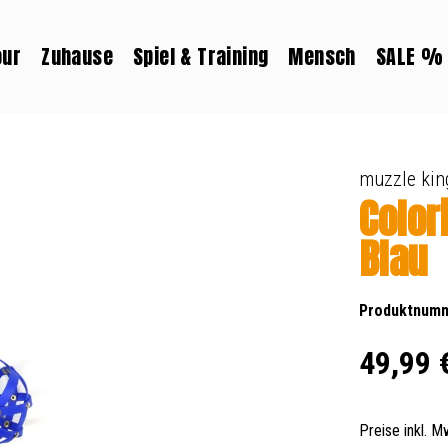
our
Zuhause
Spiel & Training
Mensch
SALE %
muzzle kin
Color
Blau
Produktnum
Regulärer Prei
49,99 
Preise inkl. 