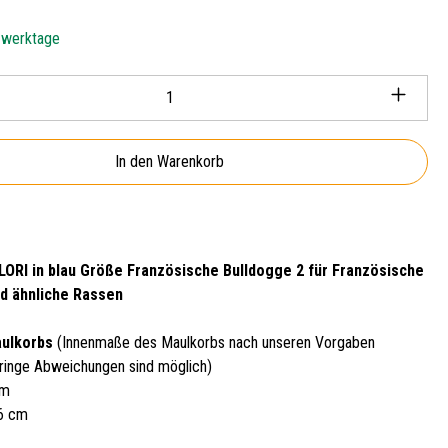
5 werktage
Anzahl: Gib den gewünschten Wert ein oder ben
In den Warenkorb
ORI in blau Größe Französische Bulldogge 2 für Französische
d ähnliche Rassen
ulkorbs
(Innenmaße des Maulkorbs nach unseren Vorgaben
ringe Abweichungen sind möglich)
cm
26 cm