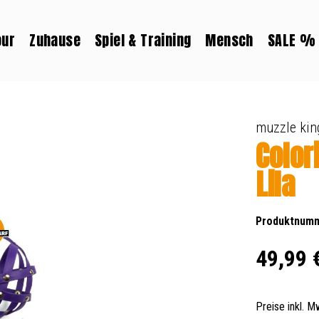
our
Zuhause
Spiel & Training
Mensch
SALE %
muzzle kin
Color
Lila
Produktnum
Regulärer Prei
49,99 
Preise inkl. 