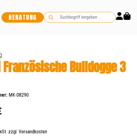
BERATUNG
g
i Französische Bulldogge 3
mer:
MK-08290
s:
€
MwSt. zzgl. Versandkosten