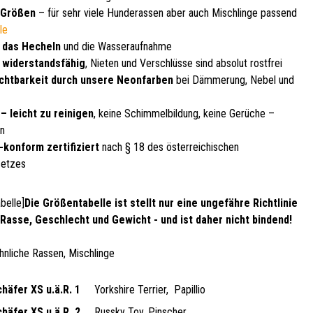
 Größen
– für sehr viele Hunderassen aber auch Mischlinge passend
le
 das Hecheln
und die Wasseraufnahme
, widerstandsfähig
, Nieten und Verschlüsse sind absolut rostfrei
chtbarkeit durch unsere Neonfarben
bei Dämmerung, Nebel und
– leicht zu reinigen
, keine Schimmelbildung, keine Gerüche –
en
-konform zertifiziert
nach § 18 des österreichischen
setzes
belle]
Die Größentabelle ist stellt nur eine ungefähre Richtlinie
h Rasse, Geschlecht und Gewicht - und ist daher nicht bindend!
 ähnliche Rassen, Mischlinge
häfer XS u.ä.R. 1
Yorkshire Terrier,
Papillio
häfer XS.u.ä.R. 2
Russky Toy, Pinscher