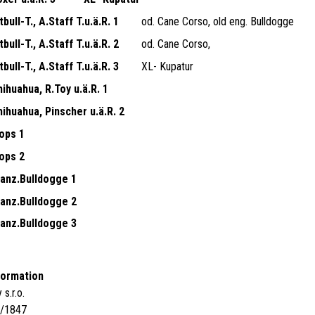
bull-T., A.Staff T.u.ä.R. 1
od. Cane Corso, old eng. Bulldogge
bull-T., A.Staff T.u.ä.R. 2
od. Cane Corso,
bull-T., A.Staff T.u.ä.R. 3
XL- Kupatur
ihuahua, R.Toy u.ä.R. 1
ihuahua, Pinscher u.ä.R. 2
ops 1
ops 2
ranz.Bulldogge 1
ranz.Bulldogge 2
ranz.Bulldogge 3
formation
s.r.o.
4/1847