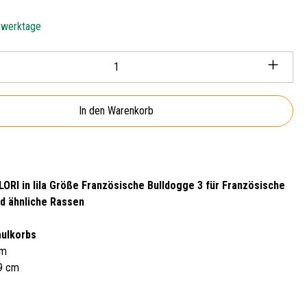
5 werktage
Anzahl: Gib den gewünschten Wert ein oder ben
In den Warenkorb
ORI in lila Größe Französische Bulldogge 3 für Französische
d ähnliche Rassen
ulkorbs
cm
29 cm