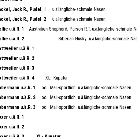
ckel, Jack R., Pudel
1
u.ä.längliche-schmale Nasen
ckel, Jack R., Pudel
2
u.ä.längliche-schmale Nasen
llie u.ä.R. 1
Australien Shepherd, Parson R.T. u.ä.längliche-schmale 
llie u.ä.R. 2
Siberian Husky
u.ä.längliche-schmale Na
ttweiler u.ä.R. 1
ttweiler u.ä.R. 2
ttweiler u.ä.R. 3
ttweiler u.ä.R. 4
XL- Kupatur
obermann u.ä.R. 1
od.
Mali-sportlich
u.ä.längliche-schmale Nasen
obermann u.ä.R. 2
od.
Mali-sportlich
u.ä.längliche-schmale Nasen
obermann u.ä.R. 3
od.
Mali-sportlich
u.ä.längliche-schmale Nasen
xer u.ä.R. 1
xer u.ä.R. 2
xer u.ä.R. 3
XL- Kupatur