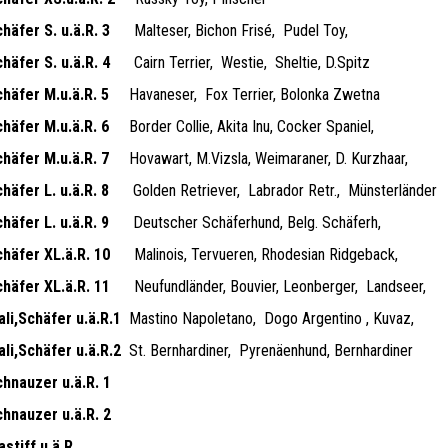
häfer S. u.ä.R. 3
Malteser, Bichon Frisé,
Pudel Toy,
häfer S. u.ä.R. 4
Cairn Terrier,
Westie,
Sheltie, D.Spitz
chäfer M.u.ä.R. 5
Havaneser,
Fox Terrier, Bolonka Zwetna
chäfer M.u.ä.R. 6
Border Collie, Akita Inu, Cocker Spaniel,
chäfer M.u.ä.R. 7
Hovawart, M.Vizsla, Weimaraner, D. Kurzhaar,
häfer L. u.ä.R. 8
Golden Retriever,
Labrador Retr.,
Münsterländer
häfer L. u.ä.R. 9
Deutscher Schäferhund, Belg. Schäferh,
chäfer XL.ä.R. 10
Malinois, Tervueren, Rhodesian Ridgeback,
chäfer XL.ä.R. 11
Neufundländer, Bouvier, Leonberger,
Landseer,
li,Schäfer u.ä.R.1
Mastino Napoletano,
Dogo Argentino , Kuvaz,
li,Schäfer u.ä.R.2
St. Bernhardiner,
Pyrenäenhund, Bernhardiner
chnauzer u.ä.R. 1
chnauzer u.ä.R. 2
stiff u.ä.R