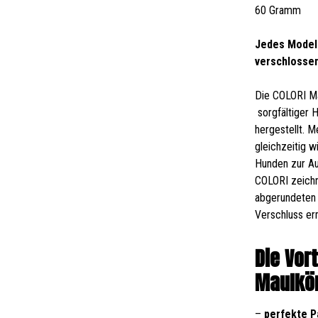
60 Gramm
Jedes Modell
verschlosse
Die COLORI Ma
sorgfältiger 
hergestellt. 
gleichzeitig 
Hunden zur Au
COLORI zeichn
abgerundeten 
Verschluss er
Die Vor
Maulkör
–
perfekte 