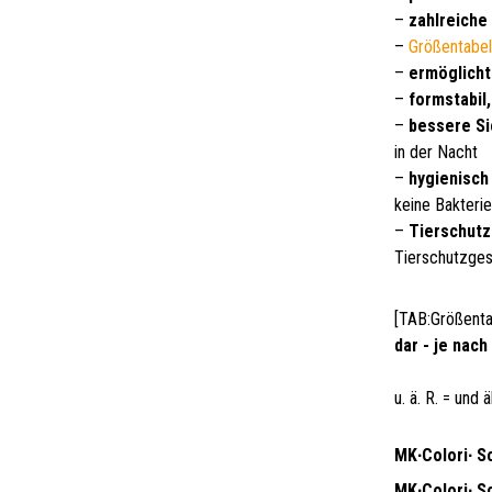
–
zahlreiche
–
Größentabel
–
ermöglicht
–
formstabil
–
bessere Si
in der Nacht
–
hygienisch 
keine Bakteri
–
Tierschutz
Tierschutzge
[TAB:Größenta
dar - je nac
u. ä. R. = und
MK∙Colori∙ Sc
MK∙Colori∙ Sc