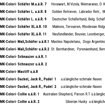
MK∙Colori∙ Schäfer M.u.ä.R. 7
Hovawart, M.Vizsla, Weimaraner, D. K
MK∙Colori∙ Schäfer L. u.ä.R. 8
Golden Retriever,
Labrador Retr.,
M
MK∙Colori∙ Schäfer L. u.ä.R. 9
Deutscher Schäferhund, Belg. Schäf
MK∙Colori∙ Schäfer XL.ä.R. 10
Malinois, Tervueren, Rhodesian Rid
MK∙Colori∙ Schäfer XL.ä.R. 11
Neufundländer, Bouvier, Leonberger,
MK∙Colori∙ Mali,Schäfer u.ä.R.1
Mastino Napoletano,
Dogo Argentino
MK∙Colori∙ Mali,Schäfer u.ä.R.2
St. Bernhardiner,
Pyrenäenhund, Ber
MK∙Colori∙ Schnauzer u.ä.R. 1
MK∙Colori∙ Schnauzer u.ä.R. 2
MK∙Colori∙ Mastiff u.ä.R
MK∙Colori∙ Dackel, Jack R., Pudel
1
u.ä.längliche-schmale Nasen
MK∙Colori∙ Dackel, Jack R., Pudel
2
u.ä.längliche-schmale Nasen
MK∙Colori∙ Collie u.ä.R. 1
Australien Shepherd, Parson R.T. u.ä.läng
MK∙Colori∙ Collie u.ä.R. 2
Siberian Husky
u.ä.längli