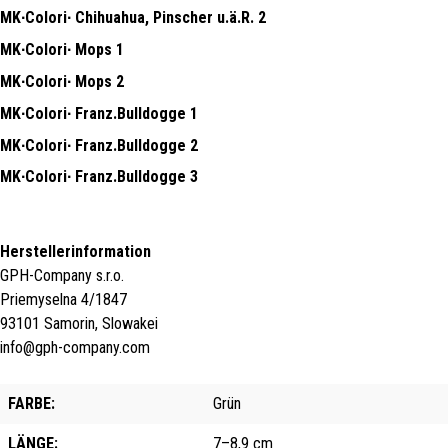
MK∙Colori∙ Chihuahua, Pinscher u.ä.R. 2
MK∙Colori∙ Mops 1
MK∙Colori∙ Mops 2
MK∙Colori∙ Franz.Bulldogge 1
MK∙Colori∙ Franz.Bulldogge 2
MK∙Colori∙ Franz.Bulldogge 3
Herstellerinformation
GPH-Company s.r.o.
Priemyselna 4/1847
93101 Samorin, Slowakei
info@gph-company.com
FARBE:
Grün
LÄNGE:
7–8,9 cm