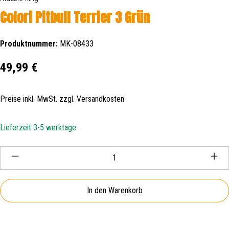
Colori Pitbull Terrier 3 Grün
Produktnummer:
MK-08433
Regulärer Preis:
49,99 €
Preise inkl. MwSt. zzgl. Versandkosten
Lieferzeit 3-5 werktage
Produkt Anzahl: Gib den gewünschten Wert ein oder be
In den Warenkorb