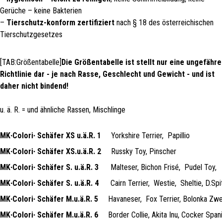
Gerüche – keine Bakterien
–
Tierschutz-konform zertifiziert
nach § 18 des österreichischen
Tierschutzgesetzes
[TAB:Größentabelle]
Die Größentabelle ist stellt nur eine ungefähre
Richtlinie dar - je nach Rasse, Geschlecht und Gewicht - und ist
daher nicht bindend!
u. ä. R. = und ähnliche Rassen, Mischlinge
MK∙Colori∙ Schäfer XS u.ä.R. 1
Yorkshire Terrier,
Papillio
MK∙Colori∙ Schäfer XS.u.ä.R. 2
Russky Toy, Pinscher
MK∙Colori∙ Schäfer S. u.ä.R. 3
Malteser, Bichon Frisé,
Pudel Toy,
MK∙Colori∙ Schäfer S. u.ä.R. 4
Cairn Terrier,
Westie,
Sheltie, D.Spi
MK∙Colori∙ Schäfer M.u.ä.R. 5
Havaneser,
Fox Terrier, Bolonka Zw
MK∙Colori∙ Schäfer M.u.ä.R. 6
Border Collie, Akita Inu, Cocker Spani