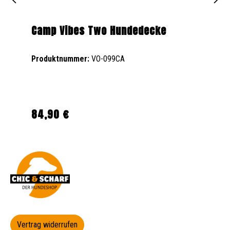
Camp Vibes Two Hundedecke
Produktnummer:
VO-099CA
84,90 €
Regulärer Preis:
Vertrag widerrufen