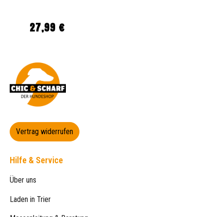
27,99 €
Regulärer Preis:
Vertrag widerrufen
Hilfe & Service
Über uns
Laden in Trier