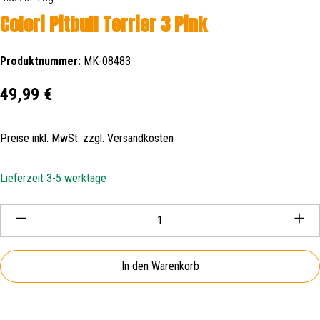
Colori Pitbull Terrier 3 Pink
Produktnummer:
MK-08483
Regulärer Preis:
49,99 €
Preise inkl. MwSt. zzgl. Versandkosten
Lieferzeit 3-5 werktage
Produkt Anzahl: Gib den gewünschten Wert ein oder be
In den Warenkorb