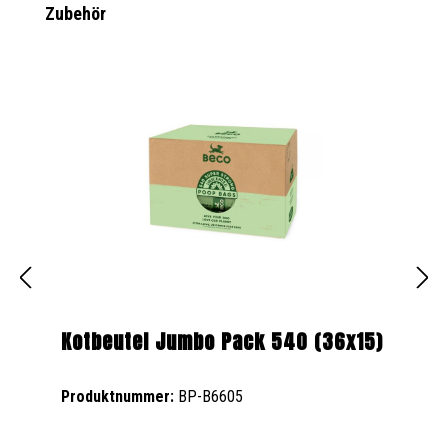
Produktgalerie überspringen
Zubehör
Kotbeutel Jumbo Pack 540 (36x15)
Produktnummer:
BP-B6605