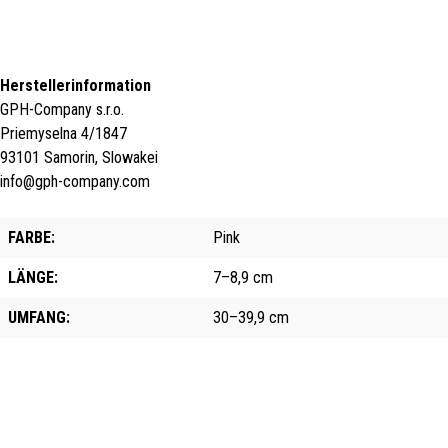
Herstellerinformation
GPH-Company s.r.o.
Priemyselna 4/1847
93101 Samorin, Slowakei
info@gph-company.com
FARBE:
Pink
LÄNGE:
7–8,9 cm
UMFANG:
30–39,9 cm