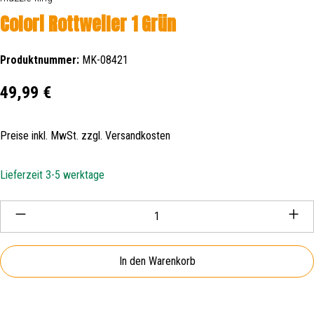
Colori Rottweiler 1 Grün
Produktnummer:
MK-08421
Regulärer Preis:
49,99 €
Preise inkl. MwSt. zzgl. Versandkosten
Lieferzeit 3-5 werktage
Produkt Anzahl: Gib den gewünschten Wert ein oder be
In den Warenkorb