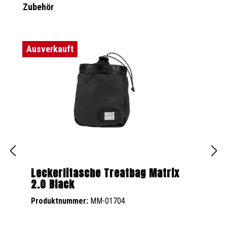
Produktgalerie überspringen
Zubehör
Ausverkauft
Leckerlitasche Treatbag Matrix
2.0 Black
Produktnummer:
MM-01704