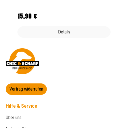
15,90 €
Regulärer Preis:
Details
Vertrag widerrufen
Hilfe & Service
Über uns