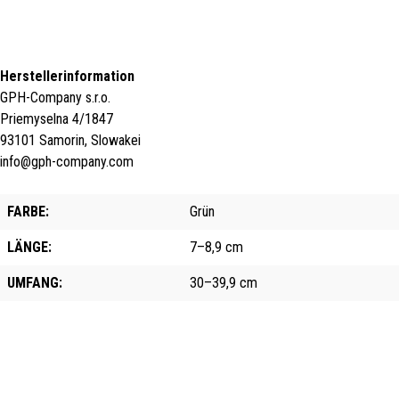
Herstellerinformation
GPH-Company s.r.o.
Priemyselna 4/1847
93101 Samorin, Slowakei
info@gph-company.com
FARBE:
Grün
LÄNGE:
7–8,9 cm
UMFANG:
30–39,9 cm